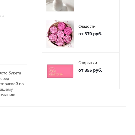
 в
Сладости
от 370 руб.
Открытки
от 355 руб.
ото букета
перед
отправкой по
вашему
желанию