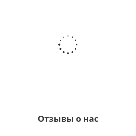
Шар
Шар
Шар
Шар
сердце,
сердце I
гелиевый
Звезда - С
моя
love you
цифра 1
днем
любовь
(45 см)
(40х102
рождения
см)
(45 см)
1 330
895
895
895
руб.
руб.
руб.
руб.
Отзывы о нас