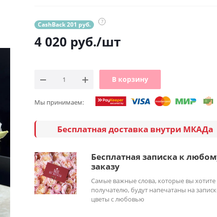
?
CashBack 201 руб.
4 020
руб.
/шт
В корзину
Мы принимаем:
Бесплатная доставка внутри МКАДа
Бесплатная записка к любом
заказу
Самые важные слова, которые вы хотите
получателю, будут напечатаны на записк
цветы с любовью