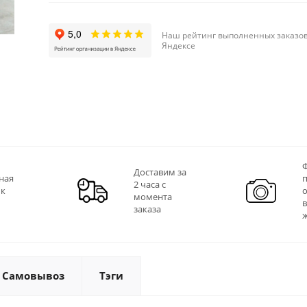
Наш рейтинг выполненных заказов
Яндексе
Ф
Доставим за
ная
2 часа с
 к
момента
заказа
Самовывоз
Тэги