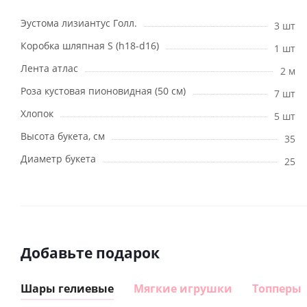
Эустома лизиантус Голл.
3 шт
Коробка шляпная S (h18-d16)
1 шт
Лента атлас
2 м
Роза кустовая пионовидная (50 см)
7 шт
Хлопок
5 шт
Высота букета, см
35
Диаметр букета
25
Добавьте подарок
Шары гелиевые
Мягкие игрушки
Топперы