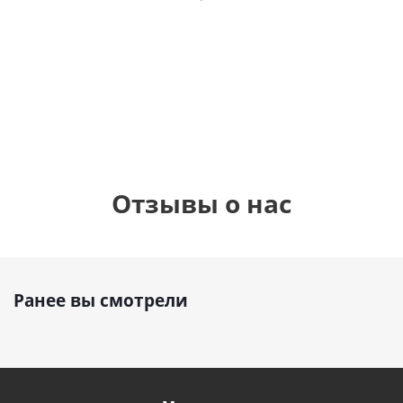
фольгированный
рождения
бабочками
шар с гелием (45
(45см)
см)
900
руб.
895
руб.
900
руб.
Отзывы о нас
Ранее вы смотрели