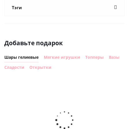
Тэги
Добавьте подарок
Шары гелиевые
Мягкие игрушки
Топперы
Вазы
Сладости
Открытки
Шар с
Шар круг,
днем
счастливого
рождения,
Сердце розовое
дня
с