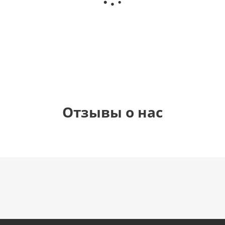
(40х102
рождения
(45 см)
см)
(45 см)
1 330
895
900
900
руб.
руб.
руб.
руб.
Отзывы о нас