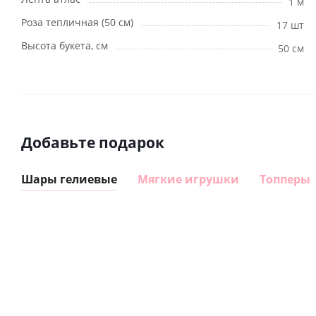
1 м
Роза тепличная (50 см)
17 шт
Высота букета, см
50 см
Добавьте подарок
Шары гелиевые
Мягкие игрушки
Топперы
Шар
Шар
гелиевый
гелиевый
цифра 8
цифра 4