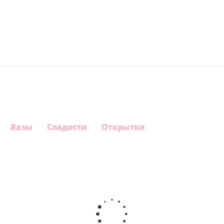
Вазы
Сладости
Открытки
Шар круг
Шар
Шар
Шар круг
Самая
гелиевый
Звезда - С
С Днем
самая
цифра 1
днем
Рождения