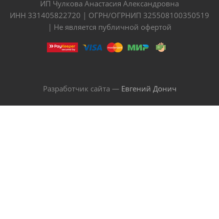
ИП Чулкова Анастасия Александровна
ИНН 331405822720 | ОГРН/ОГРНИП 325508100350519
| Не является публичной офертой
Разработчик сайта —
Евгений Донич