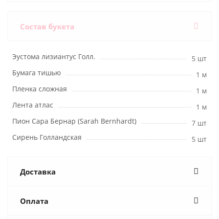
Состав букета
Эустома лизиантус Голл.
5 шт
Бумага тишью
1 м
Пленка сложная
1 м
Лента атлас
1 м
Пион Сара Бернар (Sarah Bernhardt)
7 шт
Сирень Голландская
5 шт
Доставка
Оплата