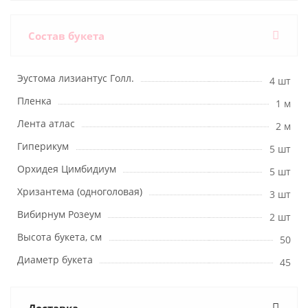
Состав букета
Эустома лизиантус Голл.
4 шт
Пленка
1 м
Лента атлас
2 м
Гиперикум
5 шт
Орхидея Цимбидиум
5 шт
Хризантема (одноголовая)
3 шт
Вибирнум Розеум
2 шт
Высота букета, см
50
Диаметр букета
45
Доставка