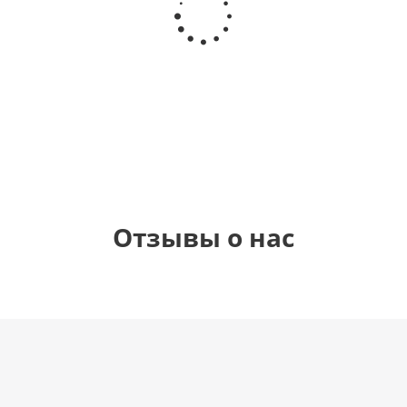
круг, Это
Любимой
гелиевый
гелиевый
девочка!
маме
цифра 4
цифра 1
(40х102
(40х102
см)
см)
1 330
1 330
900
900
руб.
руб.
руб.
руб.
Отзывы о нас