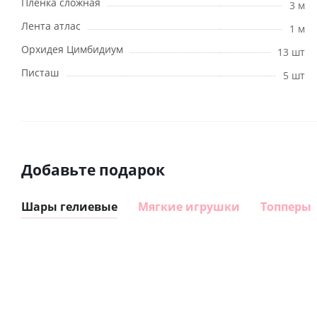
Пленка сложная
3 м
Лента атлас
1 м
Орхидея Цимбидиум
13 шт
Писташ
5 шт
Добавьте подарок
Шары гелиевые
Мягкие игрушки
Топперы
Шар
Шар круг