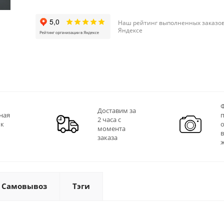
Наш рейтинг выполненных заказов
Яндексе
Ф
Доставим за
ная
2 часа с
 к
момента
заказа
Самовывоз
Тэги