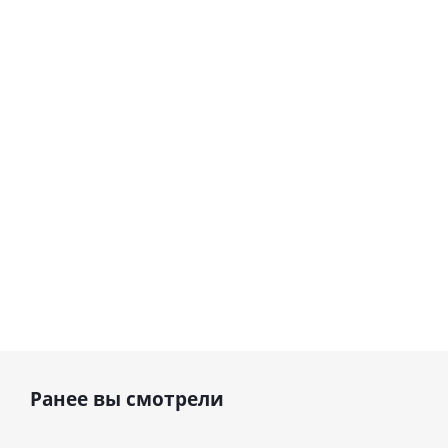
гелиевый
С днем
цифра 8
рождения
Сердце розовое
(40х102
"зайка"
фольгированный
см)
шар с гелием (45
см)
1 330
900
руб.
895
руб.
руб.
Ранее вы смотрели