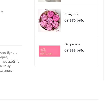
 в
Сладости
от 370 руб.
Открытки
от 355 руб.
ото букета
перед
отправкой по
вашему
желанию