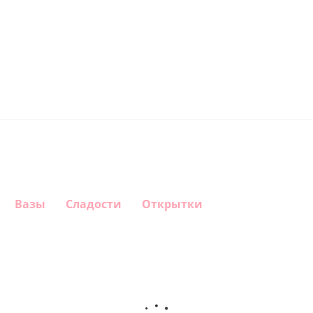
Вазы
Сладости
Открытки
Шар
Шар,
Шар
Шар