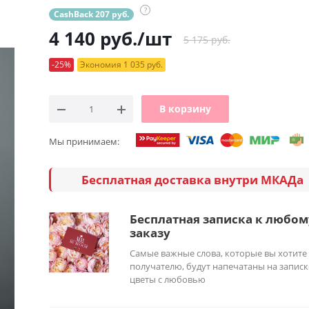
?
CashBack 207 руб.
4 140
руб.
/шт
5 175 руб.
-25%
Экономия 1 035 руб.
В корзину
Мы принимаем:
Бесплатная доставка внутри МКАДа
Бесплатная записка к любом
заказу
Самые важные слова, которые вы хотите
получателю, будут напечатаны на записк
цветы с любовью