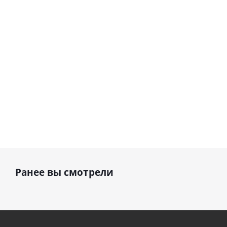
фольгированный
см)
шар с гелием (45
см)
1 330
900
руб.
895
руб.
руб.
Ранее вы смотрели