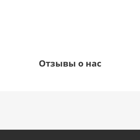
см)
см)
(45 см)
1 330
1 330
895
895
руб.
руб.
руб.
руб.
Отзывы о нас