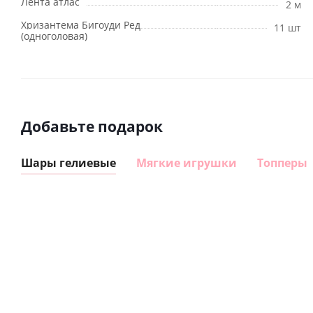
Лента атлас
2 м
Хризантема Бигоуди Ред
11 шт
(одноголовая)
Добавьте подарок
Шары гелиевые
Мягкие игрушки
Топперы
Шар круг
Шар
Самая
гелиевый
самая
цифра 8
Сердце розовое
(40х102