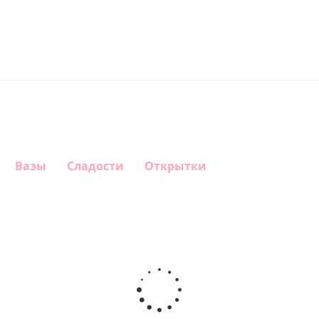
Вазы
Сладости
Открытки
Шар
Шар
Шар
Шар
сердце
гелиевый
гелиевый
Звезда - С
"Самой
цифра 4
цифра 1
днем
милой"
(40х102
(40х102
рождения