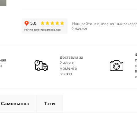
Наш рейтинг выполненных заказов
Яндексе
Ф
Доставим за
ная
2 часа с
 к
момента
заказа
Самовывоз
Тэги