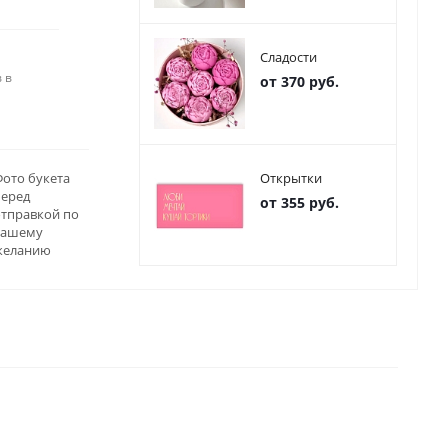
Сладости
 в
от 370 руб.
ото букета
Открытки
перед
от 355 руб.
отправкой по
вашему
желанию