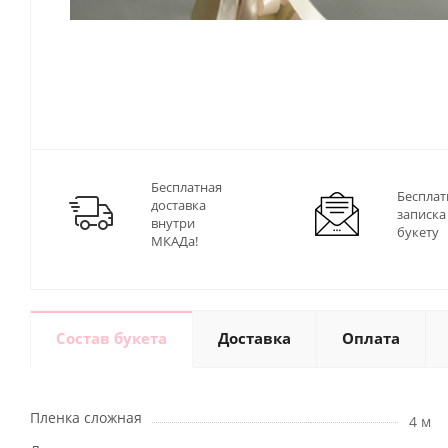
Бесплатная
Бесплат
доставка
записка
внутри
букету
МКАДа!
Состав букета
Доставка
Оплата
Пленка сложная
4 м