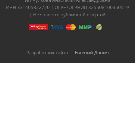
ИНН 331405822720 | ОГРН/ОГРНИП 325508100350519
| Не является публичной офертой
Разработчик сайта —
Евгений Донич