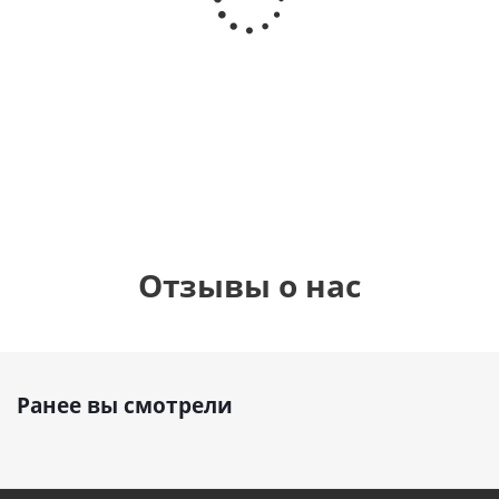
Сердце розовое
(40х102
(40х102
фольгированный
см)
см)
шар с гелием (45
см)
1 330
1 330
руб.
895
руб.
руб.
Отзывы о нас
Ранее вы смотрели