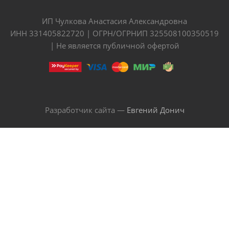
ИП Чулкова Анастасия Александровна
ИНН 331405822720 | ОГРН/ОГРНИП 325508100350519
| Не является публичной офертой
Разработчик сайта —
Евгений Донич