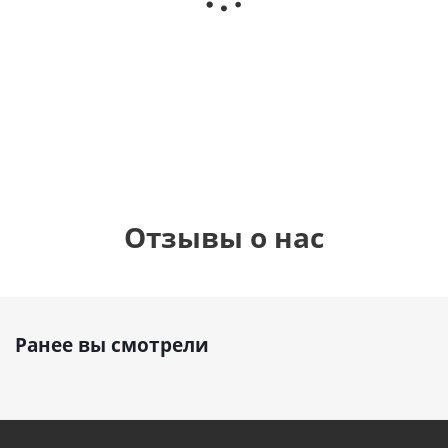
фольгированный
см)
см)
шар с гелием (45
см)
1 330
1 330
руб.
895
руб.
руб.
Отзывы о нас
Ранее вы смотрели