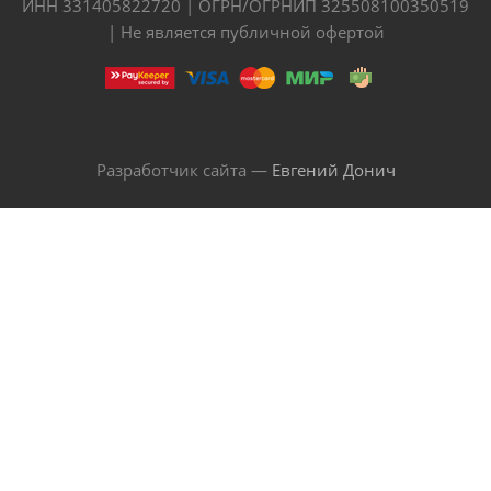
ИНН 331405822720 | ОГРН/ОГРНИП 325508100350519
| Не является публичной офертой
Разработчик сайта —
Евгений Донич