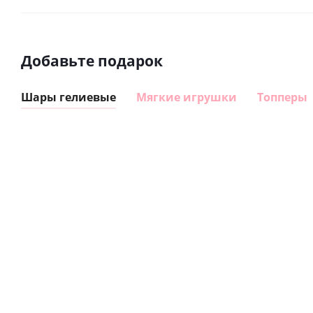
Добавьте подарок
Шары гелиевые
Мягкие игрушки
Топперы
Шар
Шар
гелиевый
гелиевый
цифра 8
цифра 1
Сердце розовое
(40х102
(40х102
фольгированный
см)
см)
шар с гелием (45
см)
1 330
1 330
руб.
руб.
895
руб.