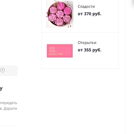
Сладости
от 370 руб.
Открытки
от 355 руб.
?
у
 передать
е. Дарите