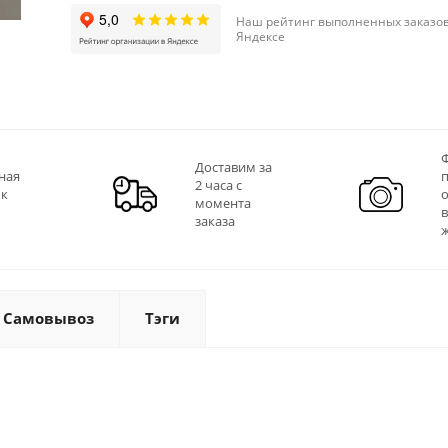
Наш рейтинг выполненных заказов
Яндексе
Ф
Доставим за
ная
2 часа с
 к
момента
заказа
Самовывоз
Тэги