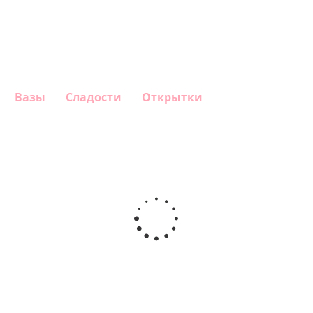
Вазы
Сладости
Открытки
Шар круг
Шар
Шар
Шар
Самая
гелиевый
гелиевый
Звезда - С
самая
цифра 4
цифра 3
днем
(40х102
(40х102
рождения
см)
см)
(45 см)
900
1 330
1 330
895
руб.
руб.
руб.
руб.