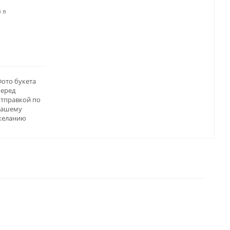
 в
ото букета
перед
отправкой по
вашему
желанию