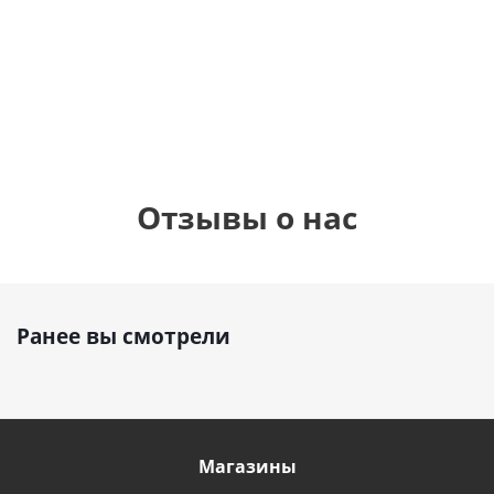
шар с гелием (45
см)
1 330
1 330
руб.
895
руб.
руб.
Отзывы о нас
Ранее вы смотрели
Магазины