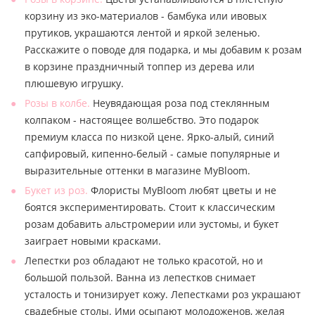
корзину из эко-материалов - бамбука или ивовых
прутиков, украшаются лентой и яркой зеленью.
Расскажите о поводе для подарка, и мы добавим к розам
в корзине праздничный топпер из дерева или
плюшевую игрушку.
Розы в колбе.
Неувядающая роза под стеклянным
колпаком - настоящее волшебство. Это подарок
премиум класса по низкой цене. Ярко-алый, синий
сапфировый, кипенно-белый - самые популярные и
выразительные оттенки в магазине MyBloom.
Букет из роз.
Флористы MyBloom любят цветы и не
боятся экспериментировать. Стоит к классическим
розам добавить альстромерии или эустомы, и букет
заиграет новыми красками.
Лепестки роз обладают не только красотой, но и
большой пользой. Ванна из лепестков снимает
усталость и тонизирует кожу. Лепестками роз украшают
свадебные столы. Ими осыпают молодоженов, желая