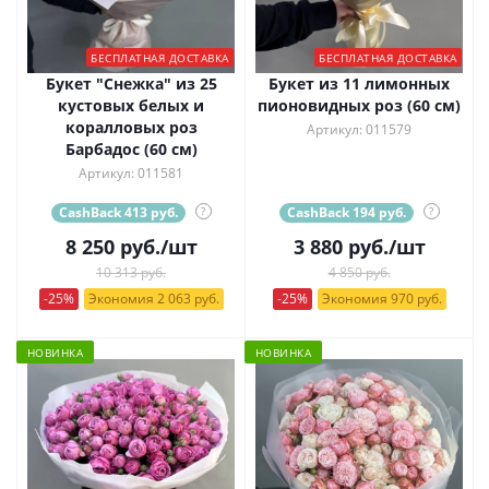
БЕСПЛАТНАЯ ДОСТАВКА
БЕСПЛАТНАЯ ДОСТАВКА
Букет "Снежка" из 25
Букет из 11 лимонных
кустовых белых и
пионовидных роз (60 см)
коралловых роз
Артикул: 011579
Барбадос (60 см)
Артикул: 011581
CashBack 413 руб.
?
CashBack 194 руб.
?
8 250
руб.
/шт
3 880
руб.
/шт
10 313 руб.
4 850 руб.
-25%
Экономия 2 063 руб.
-25%
Экономия 970 руб.
НОВИНКА
НОВИНКА