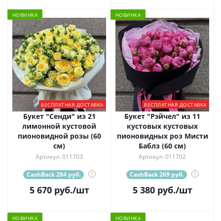
НОВИНКА
НОВИНКА
БЕСПЛАТНАЯ ДОСТАВКА
БЕСПЛАТНАЯ ДОСТАВКА
Букет "Сенди" из 21
Букет "Рэйчел" из 11
лимонной кустовой
кустовых кустовых
пионовидной розы (60
пионовидных роз Мисти
см)
Баблз (60 см)
Артикул: 011703
Артикул: 011702
CashBack 284 руб.
?
CashBack 269 руб.
?
5 670
руб.
/шт
5 380
руб.
/шт
НОВИНКА
НОВИНКА