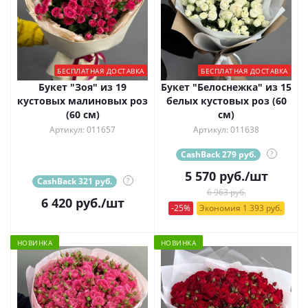
БЕСПЛАТНАЯ ДОСТАВКА
БЕСПЛАТНАЯ ДОСТАВКА
Букет "Зоя" из 19
Букет "Белоснежка" из 15
кустовых малиновых роз
белых кустовых роз (60
(60 см)
см)
Артикул: 011657
Артикул: 011638
CashBack 279 руб.
?
5 570
руб.
/шт
CashBack 321 руб.
?
6 963 руб.
6 420
руб.
/шт
-25%
Экономия 1 393 руб.
НОВИНКА
НОВИНКА