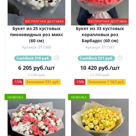
БЕСПЛАТНАЯ ДОСТАВКА
БЕСПЛАТНАЯ ДОСТАВКА
Букет из 25 кустовых
Букет из 33 кустовых
пионовидных роз микс
коралловых роз
(60 см)
Барбадос (60 см)
Артикул: 011588
Артикул: 011587
CashBack 310 руб.
?
CashBack 521 руб.
?
6 205
руб.
/шт
10 420
руб.
/шт
7 136 руб.
11 983 руб.
-15%
Экономия 931 руб.
-15%
Экономия 1 563 руб.
НОВИНКА
НОВИНКА