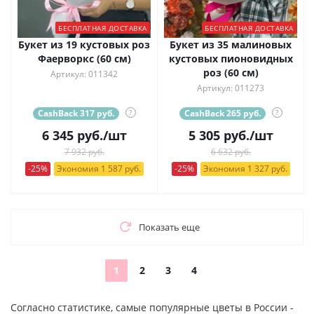
БЕСПЛАТНАЯ ДОСТАВКА
БЕСПЛАТНАЯ ДОСТАВКА
Букет из 19 кустовых роз
Букет из 35 малиновых
Фаерворкс (60 см)
кустовых пионовидных
роз (60 см)
Артикул: 011342
Артикул: 011273
CashBack 317 руб.
?
CashBack 265 руб.
?
6 345
руб.
/шт
5 305
руб.
/шт
7 932 руб.
6 632 руб.
-25%
Экономия 1 587 руб.
-25%
Экономия 1 327 руб.
Показать еще
1
2
3
4
Согласно статистике, самые популярные цветы в России -