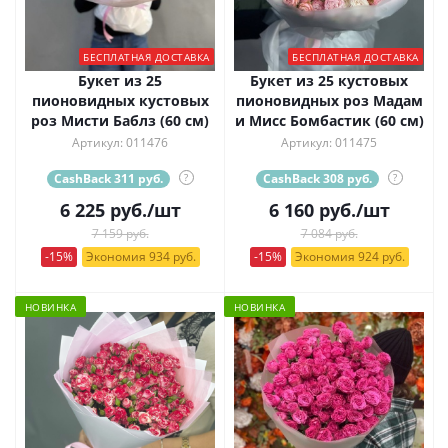
БЕСПЛАТНАЯ ДОСТАВКА
БЕСПЛАТНАЯ ДОСТАВКА
Букет из 25
Букет из 25 кустовых
пионовидных кустовых
пионовидных роз Мадам
роз Мисти Баблз (60 см)
и Мисс Бомбастик (60 см)
Артикул: 011476
Артикул: 011475
CashBack 311 руб.
?
CashBack 308 руб.
?
6 225
руб.
/шт
6 160
руб.
/шт
7 159 руб.
7 084 руб.
-15%
Экономия 934 руб.
-15%
Экономия 924 руб.
НОВИНКА
НОВИНКА