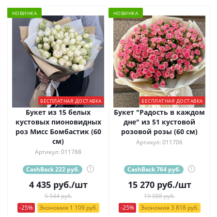
НОВИНКА
НОВИНКА
БЕСПЛАТНАЯ ДОСТАВКА
БЕСПЛАТНАЯ ДОСТАВКА
Букет из 15 белых
Букет "Радость в каждом
кустовых пионовидных
дне" из 51 кустовой
роз Мисс Бомбастик (60
розовой розы (60 см)
см)
Артикул: 011706
Артикул: 011788
CashBack 222 руб.
?
CashBack 764 руб.
?
4 435
руб.
/шт
15 270
руб.
/шт
5 544 руб.
19 088 руб.
-25%
Экономия 1 109 руб.
-25%
Экономия 3 818 руб.