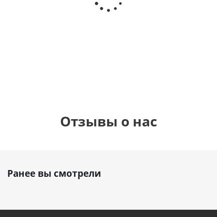
Сердце розовое
(40х102
(40х102
фольгированный
см)
см)
шар с гелием (45
см)
1 330
1 330
руб.
895
руб.
руб.
Отзывы о нас
Ранее вы смотрели