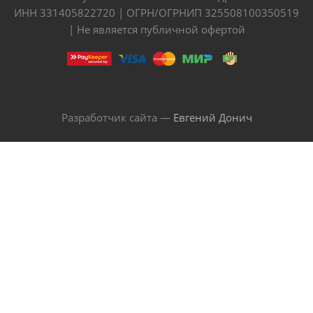
ИНН 331405822720 | ОГРН/ОГРНИП 325508100350519
| Не является публичной офертой
Разработчик сайта —
Евгений Донич