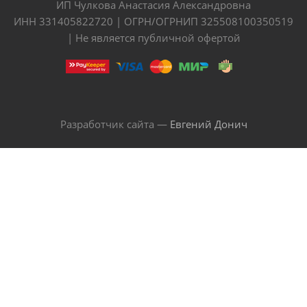
ИП Чулкова Анастасия Александровна
ИНН 331405822720 | ОГРН/ОГРНИП 325508100350519
| Не является публичной офертой
Разработчик сайта —
Евгений Донич