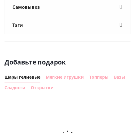
Самовывоз
Тэги
Добавьте подарок
Шары гелиевые
Мягкие игрушки
Топперы
Вазы
Сладости
Открытки
Ш
Шар
Шар