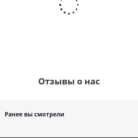
гелиевый
гелиевый
цифра 8
цифра 1
Сердце розовое
(40х102
(40х102
фольгированный
см)
см)
шар с гелием (45
см)
1 330
1 330
895
руб.
руб.
руб.
Отзывы о нас
Ранее вы смотрели