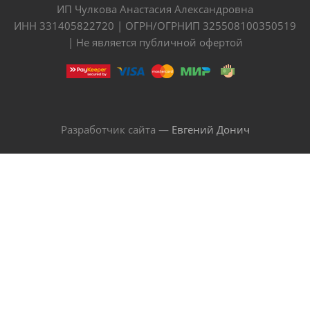
ИП Чулкова Анастасия Александровна
ИНН 331405822720 | ОГРН/ОГРНИП 325508100350519
| Не является публичной офертой
Разработчик сайта —
Евгений Донич