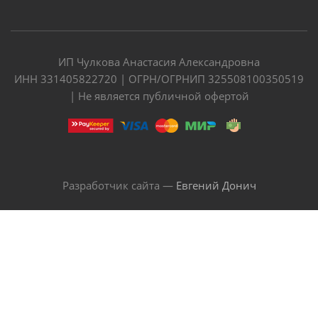
ИП Чулкова Анастасия Александровна
ИНН 331405822720 | ОГРН/ОГРНИП 325508100350519
| Не является публичной офертой
Разработчик сайта —
Евгений Донич