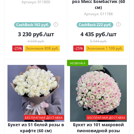
роз Мисс Бомбастик (60
Артикул: 011800
см)
Артикул: 011788
CashBack 162 руб.
?
CashBack 222 руб.
?
3 230
руб.
/шт
4 435
руб.
/шт
4 038 руб.
5 544 руб.
-25%
Экономия 808 руб.
-25%
Экономия 1 109 руб.
НОВИНКА
БЕСПЛАТНАЯ ДОСТАВКА
БЕСПЛАТНАЯ ДОСТАВКА
Букет из 51 белой розы в
Букет из 101 махровой
крафте (60 см)
пионовидной розы