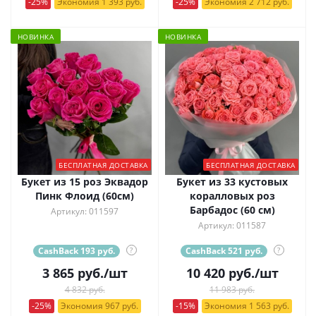
-25%
Экономия 1 393 руб.
-25%
Экономия 2 712 руб.
НОВИНКА
НОВИНКА
БЕСПЛАТНАЯ ДОСТАВКА
БЕСПЛАТНАЯ ДОСТАВКА
Букет из 15 роз Эквадор
Букет из 33 кустовых
Пинк Флоид (60см)
коралловых роз
Барбадос (60 см)
Артикул: 011597
Артикул: 011587
CashBack 193 руб.
?
CashBack 521 руб.
?
3 865
руб.
/шт
10 420
руб.
/шт
4 832 руб.
11 983 руб.
-25%
Экономия 967 руб.
-15%
Экономия 1 563 руб.