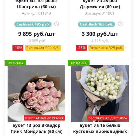
Букет из 101 розы
Букет из 25 роз
Шангрила (60 см)
Джумилия (60 см)
Артикул: 011813
Артикул: 011801
CashBack 495 руб.
?
CashBack 165 руб.
?
9 895
руб.
/шт
3 300
руб.
/шт
10 885 руб.
4 125 руб.
-10%
Экономия 990 руб.
-25%
Экономия 825 руб.
НОВИНКА
НОВИНКА
БЕСПЛАТНАЯ ДОСТАВКА
БЕСПЛАТНАЯ ДОСТАВКА
Букет 13 роз Эквадор
Букет из 15 белых
Пинк Мондиаль (60 см)
кустовых пионовидных