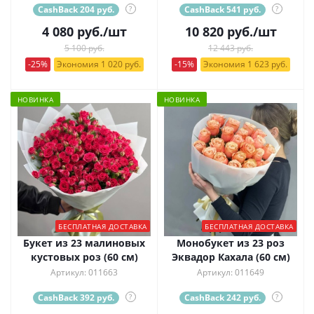
CashBack 204 руб.
?
CashBack 541 руб.
?
4 080
руб.
/шт
10 820
руб.
/шт
5 100 руб.
12 443 руб.
-25%
Экономия 1 020 руб.
-15%
Экономия 1 623 руб.
НОВИНКА
НОВИНКА
БЕСПЛАТНАЯ ДОСТАВКА
БЕСПЛАТНАЯ ДОСТАВКА
Букет из 23 малиновых
Монобукет из 23 роз
кустовых роз (60 см)
Эквадор Кахала (60 см)
Артикул: 011663
Артикул: 011649
CashBack 392 руб.
?
CashBack 242 руб.
?