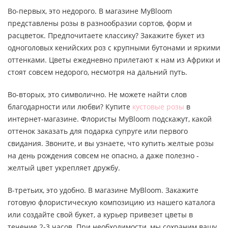
Во-первых, это недорого. В магазине MyBloom
представлены розы в разнообразии сортов, форм и
расцветок. Предпочитаете классику? Закажите букет из
одноголовых кенийских роз с крупными бутонами и яркими
оттенками. Цветы ежедневно прилетают к нам из Африки и
стоят совсем недорого, несмотря на дальний путь.
Во-вторых, это символично. Не можете найти слов
благодарности или любви? Купите
кустовые розы
в
интернет-магазине. Флористы MyBloom подскажут, какой
оттенок заказать для подарка супруге или первого
свидания. Звоните, и вы узнаете, что купить желтые розы
на день рождения совсем не опасно, а даже полезно -
желтый цвет укрепляет дружбу.
В-третьих, это удобно. В магазине MyBloom. Закажите
готовую флористическую композицию из нашего каталога
или создайте свой букет, а курьер привезет цветы в
течение 2-3 часов. При необходимости, мы сохраним вашу