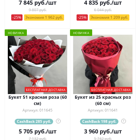
7 845
руб.
/шт
4 835
руб.
/шт
9 807 руб.
6 044 руб.
-25%
Экономия 1 962 руб.
-25%
Экономия 1 209 руб.
НОВИНКА
НОВИНКА
БЕСПЛАТНАЯ ДОСТАВКА
БЕСПЛАТНАЯ ДОСТАВКА
Букет 51 красная роза (60
Букет из 25 красных роз
см)
(60 см)
Артикул: 011645
Артикул: 011641
CashBack 285 руб.
?
CashBack 198 руб.
?
5 705
руб.
/шт
3 960
руб.
/шт
7 132 руб.
5 742 руб.