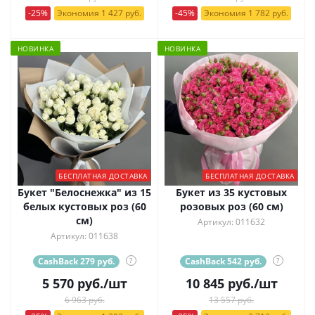
-25%
Экономия 1 427 руб.
-45%
Экономия 1 782 руб.
НОВИНКА
НОВИНКА
БЕСПЛАТНАЯ ДОСТАВКА
БЕСПЛАТНАЯ ДОСТАВКА
Букет "Белоснежка" из 15
Букет из 35 кустовых
белых кустовых роз (60
розовых роз (60 см)
см)
Артикул: 011632
Артикул: 011638
CashBack 279 руб.
?
CashBack 542 руб.
?
5 570
руб.
/шт
10 845
руб.
/шт
6 963 руб.
13 557 руб.