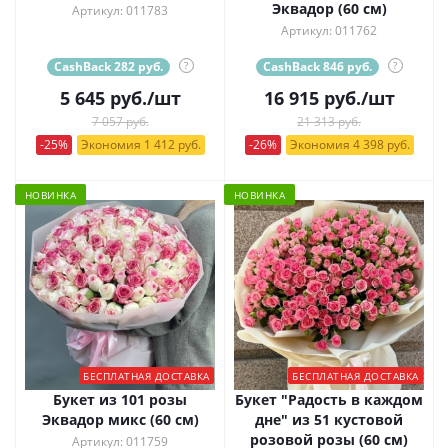
Эквадор (60 см)
Артикул: 011783
Артикул: 011762
CashBack 282 руб.
?
CashBack 846 руб.
?
5 645
руб.
/шт
16 915
руб.
/шт
7 057 руб.
21 313 руб.
-25%
Экономия 1 412 руб.
-26%
Экономия 4 398 руб.
НОВИНКА
НОВИНКА
БЕСПЛАТНАЯ ДОСТАВКА
БЕСПЛАТНАЯ ДОСТАВКА
Букет из 101 розы
Букет "Радость в каждом
Эквадор микс (60 см)
дне" из 51 кустовой
розовой розы (60 см)
Артикул: 011759