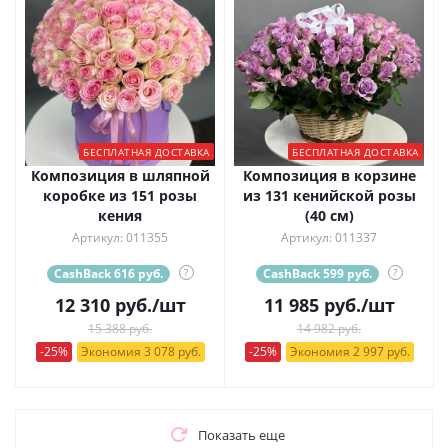
БЕСПЛАТНАЯ ДОСТАВКА
БЕСПЛАТНАЯ ДОСТАВКА
Композиция в шляпной
Композиция в корзине
коробке из 151 розы
из 131 кенийской розы
кения
(40 см)
Артикул: 011355
Артикул: 011337
CashBack 616 руб.
?
CashBack 599 руб.
?
12 310
руб.
/шт
11 985
руб.
/шт
15 388 руб.
14 982 руб.
-25%
Экономия 3 078 руб.
-25%
Экономия 2 997 руб.
Показать еще