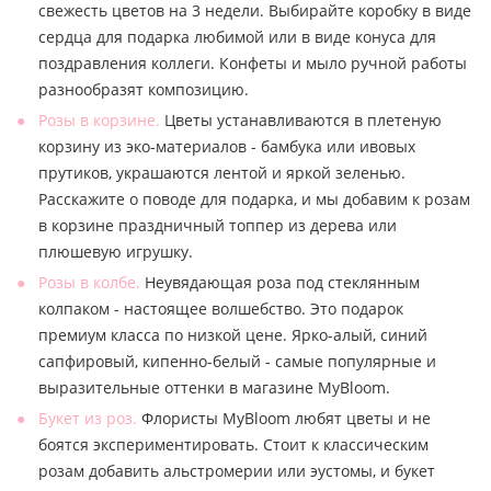
свежесть цветов на 3 недели. Выбирайте коробку в виде
сердца для подарка любимой или в виде конуса для
поздравления коллеги. Конфеты и мыло ручной работы
разнообразят композицию.
Розы в корзине.
Цветы устанавливаются в плетеную
корзину из эко-материалов - бамбука или ивовых
прутиков, украшаются лентой и яркой зеленью.
Расскажите о поводе для подарка, и мы добавим к розам
в корзине праздничный топпер из дерева или
плюшевую игрушку.
Розы в колбе.
Неувядающая роза под стеклянным
колпаком - настоящее волшебство. Это подарок
премиум класса по низкой цене. Ярко-алый, синий
сапфировый, кипенно-белый - самые популярные и
выразительные оттенки в магазине MyBloom.
Букет из роз.
Флористы MyBloom любят цветы и не
боятся экспериментировать. Стоит к классическим
розам добавить альстромерии или эустомы, и букет