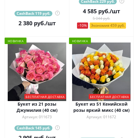
CashBack 229 руб.
?
4 585
руб.
/шт
CashBack 119 руб.
?
5 044 руб.
2 380
руб.
/шт
-10%
Экономия 459 руб.
НОВИНКА
НОВИНКА
БЕСПЛАТНАЯ ДОСТАВКА
БЕСПЛАТНАЯ ДОСТАВКА
Букет из 21 розы
Букет из 51 Кенийской
Джумилия (40 см)
розы яркий микс (40 см)
Артикул: 011673
Артикул: 011672
CashBack 145 руб.
?
2 905
руб.
/шт