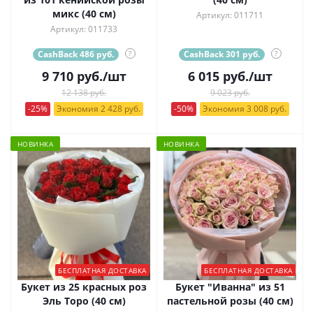
микс (40 см)
Артикул: 011711
Артикул: 011733
CashBack 486 руб.
?
CashBack 301 руб.
?
9 710
руб.
/шт
6 015
руб.
/шт
12 138 руб.
9 023 руб.
-25%
Экономия 2 428 руб.
-50%
Экономия 3 008 руб.
НОВИНКА
НОВИНКА
БЕСПЛАТНАЯ ДОСТАВКА
БЕСПЛАТНАЯ ДОСТАВКА
Букет из 25 красных роз
Букет "Иванна" из 51
Эль Торо (40 см)
пастельной розы (40 см)