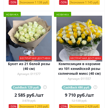
-50%
Экономия 1 138 руб.
-50%
Экономия 1 145 руб.
НОВИНКА
НОВИНКА
БЕСПЛАТНАЯ ДОСТАВКА
БЕСПЛАТНАЯ ДОСТАВКА
Букет из 21 белой розы
Композиция в корзине
(40 см)
из 101 кенийской розы
солнечный микс (40 см)
Артикул: 011577
Артикул: 011557
CashBack 129 руб.
?
CashBack 486 руб.
?
2 585
руб.
/шт
9 710
руб.
/шт
3 878 руб.
12 138 руб.
-50%
Экономия 1 293 руб.
-25%
Экономия 2 428 руб.