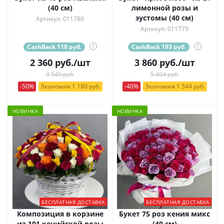
(40 см)
лимонной розы и
эустомы (40 см)
Артикул: 011780
Артикул: 011779
CashBack 118 руб.
?
CashBack 193 руб.
?
2 360
руб.
/шт
3 860
руб.
/шт
3 540 руб.
5 404 руб.
-50%
Экономия 1 180 руб.
-40%
Экономия 1 544 руб.
НОВИНКА
НОВИНКА
БЕСПЛАТНАЯ ДОСТАВКА
БЕСПЛАТНАЯ ДОСТАВКА
Композиция в корзине
Букет 75 роз кения микс
из 101 кенийской розы
(40 см)