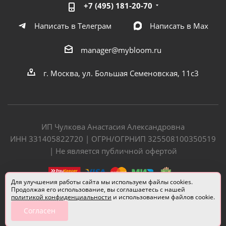
+7 (495) 181-20-70
Написать в Телеграм
Написать в Мах
manager@mybloom.ru
г. Москва, ул. Большая Семеновская, 11с3
ИП Чулкова Анастасия Александровна
ИНН 331405822720 | ОГРН/ОГРНИП 325508100350519
| Не является публичной офертой
Для улучшения работы сайта мы используем файлы cookies.
Продолжая его использование, вы соглашаетесь с нашей
политикой конфиденциальности
и использованием файлов cookie.
Согласен
Разработчик сайта —
Евгений Донич