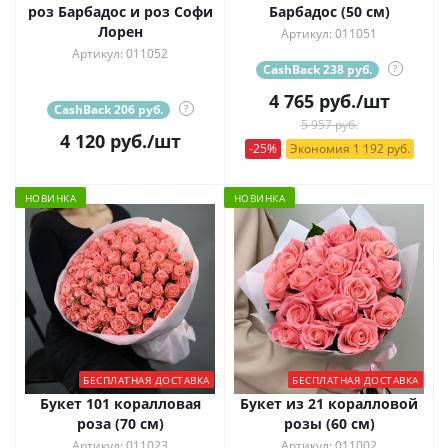
роз Барбадос и роз Софи
Барбадос (50 см)
Лорен
Артикул: 011051
Артикул: 011052
CashBack 238 руб.
?
4 765
руб.
/шт
CashBack 206 руб.
?
5 957 руб.
4 120
руб.
/шт
-25%
Экономия 1 192 руб.
НОВИНКА
НОВИНКА
БЕСПЛАТНАЯ ДОСТАВКА
БЕСПЛАТНАЯ ДОСТАВКА
Букет 101 коралловая
Букет из 21 коралловой
роза (70 см)
розы (60 см)
Артикул: 011023
Артикул: 011002