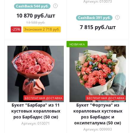
Артикул: 010073
CashBack 544 руб.
?
10 870
руб.
/шт
CashBack 391 руб.
?
13 588 руб.
7 815
руб.
/шт
-25%
Экономия 2 718 руб.
НОВИНКА
БЕСПЛАТНАЯ ДОСТАВКА
БЕСПЛАТНАЯ ДОСТАВКА
Букет "Барбара" из 11
Букет "Фортуна" из
кустовых коралловых
коралловых кустовых
роз Барбадос (50 см)
роз Барбадос и
оксипеталума (50 см)
Артикул: 010071
Артикул: 009993