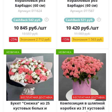
коралловых роз
коралловых роз
Барбадос (60 см)
Барбадос (60 см)
Артикул: 011624
Артикул: 011587
CashBack 542 руб.
?
CashBack 521 руб.
?
10 845
руб.
/шт
10 420
руб.
/шт
13 557 руб.
11 983 руб.
-25%
Экономия 2 712 руб.
-15%
Экономия 1 563 руб.
НОВИНКА
НОВИНКА
БЕСПЛАТНАЯ ДОСТАВКА
БЕСПЛАТНАЯ ДОСТАВКА
Букет "Снежка" из 25
Композиция в шляпной
кустовых белых и
коробке из 31 кустовой