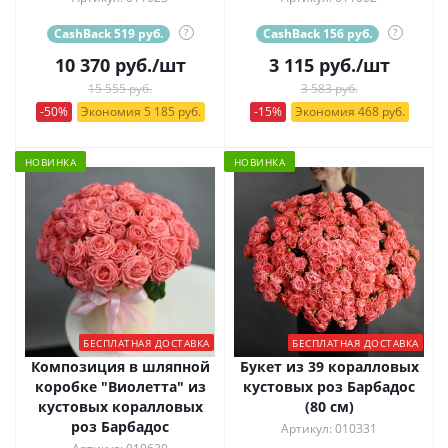
CashBack 519 руб.
?
CashBack 156 руб.
?
10 370
руб.
/шт
3 115
руб.
/шт
15 555 руб.
3 583 руб.
-50%
Экономия 5 185 руб.
-15%
Экономия 468 руб.
НОВИНКА
НОВИНКА
БЕСПЛАТНАЯ ДОСТАВКА
БЕСПЛАТНАЯ ДОСТАВКА
Композиция в шляпной
Букет из 39 коралловых
коробке "Виолетта" из
кустовых роз Барбадос
кустовых коралловых
(80 см)
роз Барбадос
Артикул: 010331