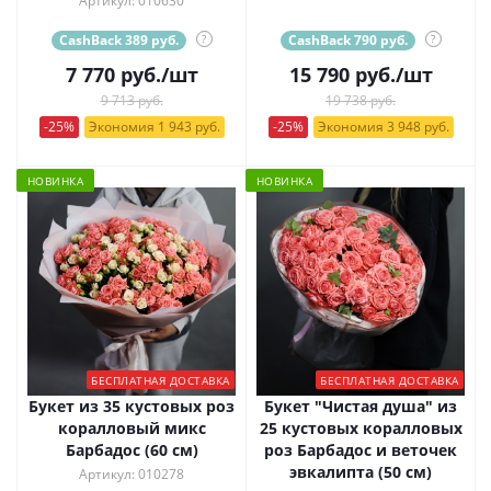
Артикул: 010630
CashBack 389 руб.
?
CashBack 790 руб.
?
7 770
руб.
/шт
15 790
руб.
/шт
9 713 руб.
19 738 руб.
-25%
Экономия 1 943 руб.
-25%
Экономия 3 948 руб.
НОВИНКА
НОВИНКА
БЕСПЛАТНАЯ ДОСТАВКА
БЕСПЛАТНАЯ ДОСТАВКА
Букет из 35 кустовых роз
Букет "Чистая душа" из
коралловый микс
25 кустовых коралловых
Барбадос (60 см)
роз Барбадос и веточек
эвкалипта (50 см)
Артикул: 010278