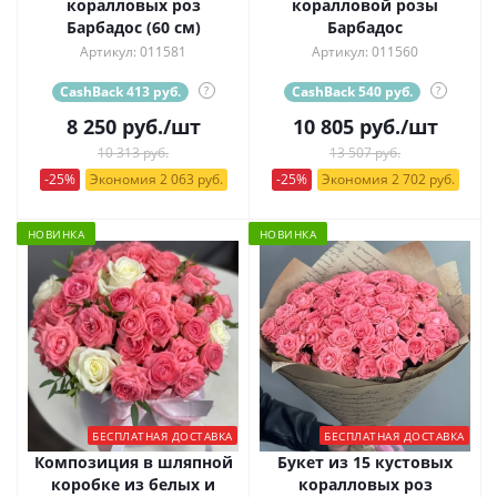
коралловых роз
коралловой розы
Барбадос (60 см)
Барбадос
Артикул: 011581
Артикул: 011560
CashBack 413 руб.
?
CashBack 540 руб.
?
8 250
руб.
/шт
10 805
руб.
/шт
10 313 руб.
13 507 руб.
-25%
Экономия 2 063 руб.
-25%
Экономия 2 702 руб.
НОВИНКА
НОВИНКА
БЕСПЛАТНАЯ ДОСТАВКА
БЕСПЛАТНАЯ ДОСТАВКА
Композиция в шляпной
Букет из 15 кустовых
коробке из белых и
коралловых роз