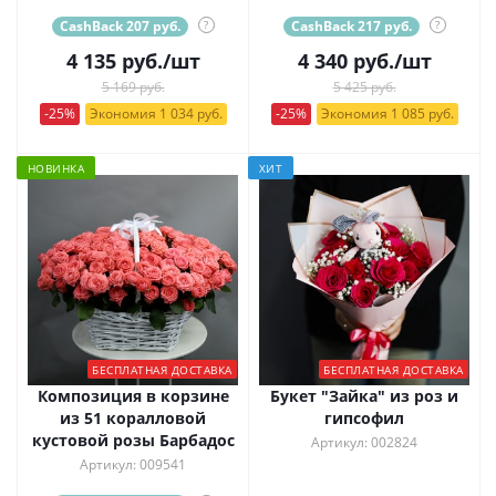
CashBack 207 руб.
?
CashBack 217 руб.
?
4 135
руб.
/шт
4 340
руб.
/шт
5 169 руб.
5 425 руб.
-25%
Экономия 1 034 руб.
-25%
Экономия 1 085 руб.
НОВИНКА
ХИТ
БЕСПЛАТНАЯ ДОСТАВКА
БЕСПЛАТНАЯ ДОСТАВКА
Композиция в корзине
Букет "Зайка" из роз и
из 51 коралловой
гипсофил
кустовой розы Барбадос
Артикул: 002824
Артикул: 009541