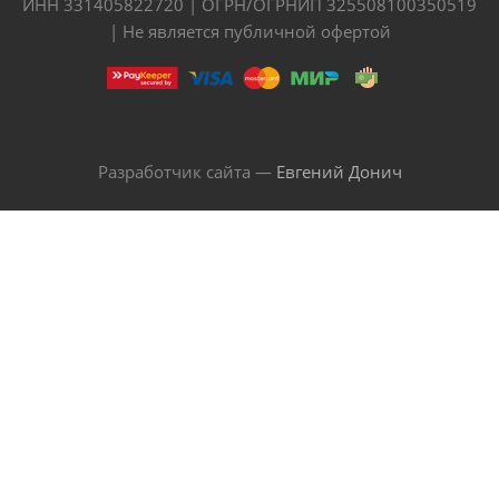
ИНН 331405822720 | ОГРН/ОГРНИП 325508100350519
| Не является публичной офертой
Разработчик сайта —
Евгений Донич