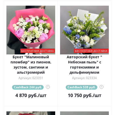
БЕСПЛАТНАЯ ДОСТАВКА
БЕСПЛАТНАЯ ДОСТАВКА
Букет "Малиновый
Авторский букет "
пломбир" из пионов,
Небесная пыль" с
эустом, сантини и
гортензиями и
альстромерий
дельфиниумом
Артикул: 023351
Артикул: 023334
CashBack 244 руб.
?
CashBack 538 руб.
?
4 870
руб.
/шт
10 750
руб.
/шт