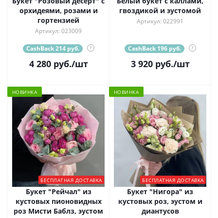
Букет "Розовый десерт" с
Белый букет с каллами,
орхидеями, розами и
гвоздикой и эустомой
гортензией
Артикул: 022991
Артикул: 023009
CashBack 214 руб.
?
CashBack 196 руб.
?
4 280
руб.
/шт
3 920
руб.
/шт
НОВИНКА
НОВИНКА
БЕСПЛАТНАЯ ДОСТАВКА
БЕСПЛАТНАЯ ДОСТАВКА
Букет "Рейчал" из
Букет "Нигора" из
кустовых пионовидных
кустовых роз, эустом и
роз Мисти Баблз, эустом
диантусов