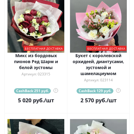
БЕСПЛАТНАЯ ДОСТАВКА
БЕСПЛАТНАЯ ДОСТАВКА
Микс из бордовых
Букет с королевской
пионов Ред Шарм и
орхидеей, диантусами,
белой эустомы
эустомой и
шамелациумом
Артикул: 023315
Артикул: 023114
CashBack 251 руб.
?
CashBack 129 руб.
?
5 020
руб.
/шт
2 570
руб.
/шт