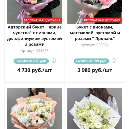
БЕСПЛАТНАЯ ДОСТАВКА
БЕСПЛАТНАЯ ДОСТАВКА
Авторский букет " Яркие
Букет с пионами,
чувства" с пионами,
маттиолой, эустомой и
дельфиниумом,эустомой
розами " Прованс"
и розами
Артикул: 023074
Артикул: 023077
CashBack 237 руб.
?
CashBack 199 руб.
?
4 730
руб.
/шт
3 980
руб.
/шт