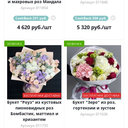
и махровых роз Мандала
Артикул: 011846
Артикул: 011854
CashBack 231 руб.
?
CashBack 266 руб.
?
4 620
руб.
/шт
5 320
руб.
/шт
НОВИНКА
НОВИНКА
БЕСПЛАТНАЯ ДОСТАВКА
БЕСПЛАТНАЯ ДОСТАВКА
Букет "Роуз" из кустовых
Букет "Зеро" из роз,
пионовидных роз
гортензии и эустом
Бомбастик, маттиол и
Артикул: 011636
хризантем
Артикул: 011755