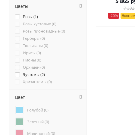
5 865
р
Цветы
7 332
-25%
Эконом
Розы (
1
)
Розы кустовые (
0
)
Розы пионовидные (
0
)
Герберы (
0
)
Тюльпаны (
0
)
Ирисы (
0
)
Пионы (
0
)
Орхидеи (
0
)
Эустомы (
2
)
Хризантемы (
0
)
Ромашки (
0
)
Ранункулюсы (
0
)
Цвет
Альстромерии (
0
)
Голубой (
0
)
Гортензии (
0
)
Лилии (
0
)
Зеленый (
0
)
Подсолнухи (
0
)
Гвоздики (
0
)
Малиновый (
0
)