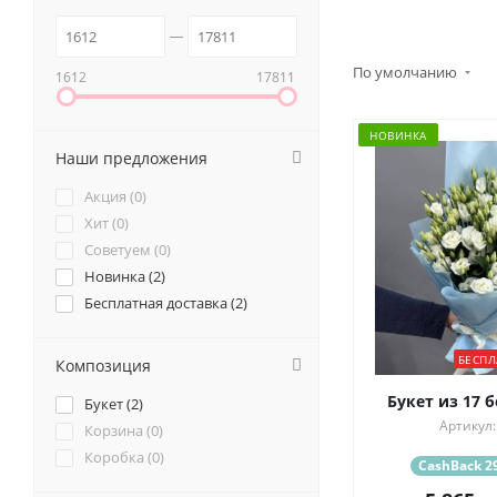
По умолчанию
1612
17811
НОВИНКА
Наши предложения
Акция (
0
)
Хит (
0
)
Советуем (
0
)
Новинка (
2
)
Бесплатная доставка (
2
)
БЕСПЛ
Композиция
Букет из 17 
Букет (
2
)
Артикул:
Корзина (
0
)
Коробка (
0
)
CashBack 29