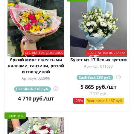
БЕСПЛАТНАЯ ДОСТАВКА
БЕСПЛАТНАЯ ДОСТАВКА
Яркий микс с желтыми
Букет из 17 белых эустом
каллами, сантини, розой
Артикул: 011630
и гвоздикой
CashBack 293 руб.
?
Артикул: 022998
5 865
руб.
/шт
CashBack 236 руб.
?
7 332 руб.
4 710
руб.
/шт
-25%
Экономия 1 467 руб.
НОВИНКА