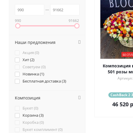
990
91662
Наши предложения
Акция (
0
)
БЕСПЛ
Хит (
2
)
Композиция в
Советуем (
0
)
501 розы ми
Новинка (
1
)
Артикул:
Бесплатная доставка (
3
)
CashBack 2 3
Композиция
46 520
р
Букет (
0
)
Корзина (
3
)
Коробка (
0
)
Букет комплимент (
0
)