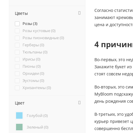
Согласно статисти
Цветы
занимают кремовые
Розы (
3
)
цена и доступност
Розы кустовые (
0
)
Розы пионовидные (
0
)
4 причин
Герберы (
0
)
Тюльпаны (
0
)
Ирисы (
0
)
Во-первых, это не
Пионы (
0
)
Закажите букет из
Орхидеи (
0
)
стоят совсем недо
Эустомы (
0
)
Во-вторых, это си
Хризантемы (
0
)
MyBloom подскажут
Ромашки (
0
)
день рождения сов
Ранункулюсы (
0
)
Цвет
Альстромерии (
0
)
В-третьих, это уд
Голубой (
0
)
Гортензии (
0
)
курьер привезет ц
Лилии (
0
)
Зеленый (
0
)
совершенно беспл
Подсолнухи (
0
)