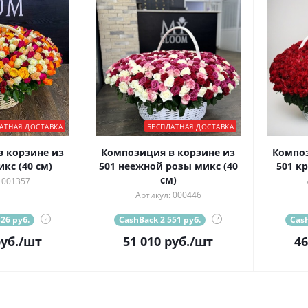
АТНАЯ ДОСТАВКА
БЕСПЛАТНАЯ ДОСТАВКА
 корзине из
Композиция в корзине из
Композ
кс (40 см)
501 неежной розы микс (40
501 кр
см)
 001357
Артикул: 000446
26 руб.
?
CashBack 2 551 руб.
?
Cash
уб.
/шт
51 010
руб.
/шт
46