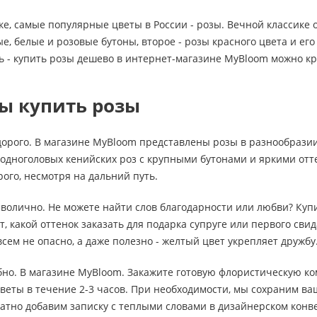
ке, самые популярные цветы в России - розы. Вечной классике
, белые и розовые бутоны, второе - розы красного цвета и ег
ь - купить розы дешево в интернет-магазине MyBloom можно кр
ы купить розы
дорого. В магазине MyBloom представлены розы в разнообразии
 одноголовых кенийских роз с крупными бутонами и яркими от
рого, несмотря на дальний путь.
мволично. Не можете найти слов благодарности или любви? Ку
, какой оттенок заказать для подарка супруге или первого свид
сем не опасно, а даже полезно - желтый цвет укрепляет дружбу
обно. В магазине MyBloom. Закажите готовую флористическую ко
веты в течение 2-3 часов. При необходимости, мы сохраним в
атно добавим записку с теплыми словами в дизайнерском конв