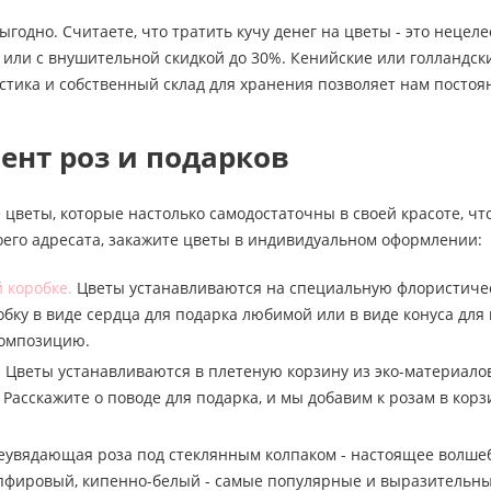
выгодно. Считаете, что тратить кучу денег на цветы - это неце
или с внушительной скидкой до 30%. Кенийские или голландски
стика и собственный склад для хранения позволяет нам посто
ент роз и подарков
 цветы, которые настолько самодостаточны в своей красоте, чт
оего адресата, закажите цветы в индивидуальном оформлении:
 коробке.
Цветы устанавливаются на специальную флористическу
бку в виде сердца для подарка любимой или в виде конуса для
композицию.
.
Цветы устанавливаются в плетеную корзину из эко-материалов
 Расскажите о поводе для подарка, и мы добавим к розам в к
увядающая роза под стеклянным колпаком - настоящее волшебс
пфировый, кипенно-белый - самые популярные и выразительны