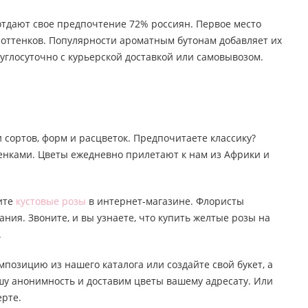
 отдают свое предпочтение 72% россиян. Первое место
о оттенков. Популярности ароматным бутонам добавляет их
углосуточно с курьерской доставкой или самовывозом.
 сортов, форм и расцветок. Предпочитаете классику?
тенками. Цветы ежедневно прилетают к нам из Африки и
пите
кустовые розы
в интернет-магазине. Флористы
ания. Звоните, и вы узнаете, что купить желтые розы на
.
мпозицию из нашего каталога или создайте свой букет, а
ашу анонимность и доставим цветы вашему адресату. Или
ерте.