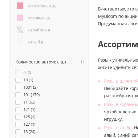
Анемоны (
0
)
Малиновый (
0
)
В-четвертых, это 
Гвоздики (
0
)
MyBloom по акции 
Розовый (
0
)
Геогрины (
0
)
Продуманная логи
Гипсофилы (
0
)
Серебро (
0
)
Каллы (
0
)
Ассортим
Маттиола (
0
)
Белый (
0
)
Нарциссы (
0
)
Красный (
1
)
Фрезия (
0
)
Розы - уникальные
Количество веточек, шт
Бордовый (
0
)
хотите удивить св
0 (
0
)
Желтый (
0
)
10 (
1
)
Розы в шляпной
1001 (
2
)
Выбирайте коро
Коралловый (
0
)
101 (
179
)
разнообразят 
11 (
Кремовый (
53
)
0
)
Розы в корзине
121 (
1
)
яркой зеленью.
Оранжевый (
0
)
125 (
1
)
игрушку.
127 (
1
)
Персиковый (
0
)
Розы в колбе.
Не
13 (
24
)
алый, синий са