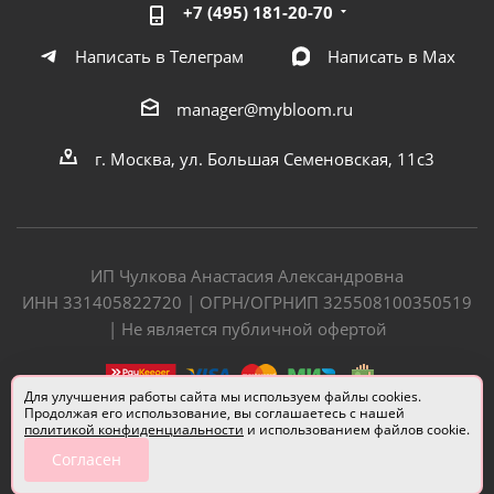
+7 (495) 181-20-70
Написать в Телеграм
Написать в Мах
manager@mybloom.ru
г. Москва, ул. Большая Семеновская, 11с3
ИП Чулкова Анастасия Александровна
ИНН 331405822720 | ОГРН/ОГРНИП 325508100350519
| Не является публичной офертой
Для улучшения работы сайта мы используем файлы cookies.
Продолжая его использование, вы соглашаетесь с нашей
политикой конфиденциальности
и использованием файлов cookie.
Согласен
Разработчик сайта —
Евгений Донич