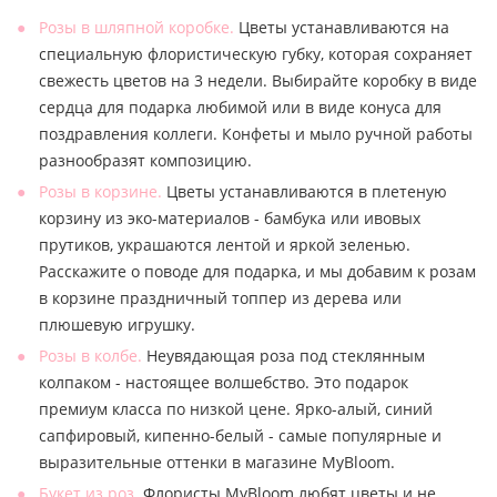
Розы в шляпной коробке.
Цветы устанавливаются на
специальную флористическую губку, которая сохраняет
свежесть цветов на 3 недели. Выбирайте коробку в виде
сердца для подарка любимой или в виде конуса для
поздравления коллеги. Конфеты и мыло ручной работы
разнообразят композицию.
Розы в корзине.
Цветы устанавливаются в плетеную
корзину из эко-материалов - бамбука или ивовых
прутиков, украшаются лентой и яркой зеленью.
Расскажите о поводе для подарка, и мы добавим к розам
в корзине праздничный топпер из дерева или
плюшевую игрушку.
Розы в колбе.
Неувядающая роза под стеклянным
колпаком - настоящее волшебство. Это подарок
премиум класса по низкой цене. Ярко-алый, синий
сапфировый, кипенно-белый - самые популярные и
выразительные оттенки в магазине MyBloom.
Букет из роз.
Флористы MyBloom любят цветы и не