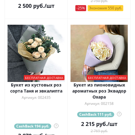
2 750 руб.
2 500
руб.
/шт
-25%
Экономия 550 руб.
БЕСПЛАТНАЯ ДОСТАВКА
БЕСПЛАТНАЯ ДОСТАВКА
Букет из кустовых роз
Букет из пионовидных
сорта Таня и эвкалипта
ароматных роз Эквадор
Охара
Артикул: 002435
Артикул: 002158
CashBack 111 руб.
?
2 215
руб.
/шт
CashBack 194 руб.
?
2 769 руб.