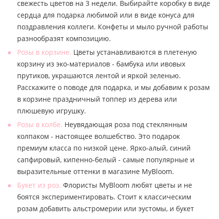
свежесть цветов на 3 недели. Выбирайте коробку в виде
сердца для подарка любимой или в виде конуса для
поздравления коллеги. Конфеты и мыло ручной работы
разнообразят композицию.
Розы в корзине.
Цветы устанавливаются в плетеную
корзину из эко-материалов - бамбука или ивовых
прутиков, украшаются лентой и яркой зеленью.
Расскажите о поводе для подарка, и мы добавим к розам
в корзине праздничный топпер из дерева или
плюшевую игрушку.
Розы в колбе.
Неувядающая роза под стеклянным
колпаком - настоящее волшебство. Это подарок
премиум класса по низкой цене. Ярко-алый, синий
сапфировый, кипенно-белый - самые популярные и
выразительные оттенки в магазине MyBloom.
Букет из роз.
Флористы MyBloom любят цветы и не
боятся экспериментировать. Стоит к классическим
розам добавить альстромерии или эустомы, и букет