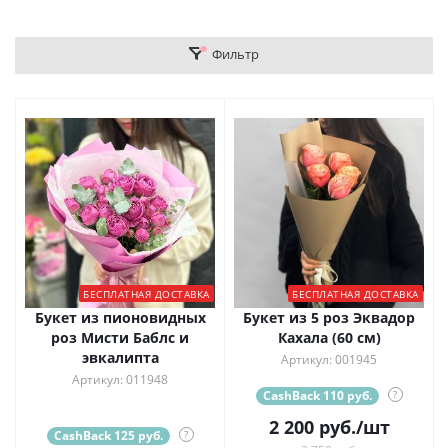
Фильтр
БЕСПЛАТНАЯ ДОСТАВКА
БЕСПЛАТНАЯ ДОСТАВКА
Букет из пионовидных
Букет из 5 роз Эквадор
роз Мисти Баблс и
Кахала (60 см)
эвкалипта
Артикул: 001945
Артикул: 011948
CashBack 110 руб.
?
2 200
руб.
/шт
CashBack 125 руб.
?