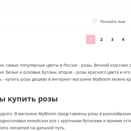
Показать еще
1
2
3
4
ке, самые популярные цветы в России - розы. Вечной классике
, белые и розовые бутоны, второе - розы красного цвета и ег
ь - купить розы дешево в интернет-магазине MyBloom можно кр
ы купить розы
дорого. В магазине MyBloom представлены розы в разнообразии
 одноголовых кенийских роз с крупными бутонами и яркими от
рого, несмотря на дальний путь.