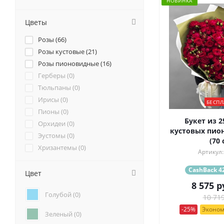
НОВИНКА
Цветы
Розы (
66
)
Розы кустовые (
21
)
Розы пионовидные (
16
)
Герберы (
0
)
Тюльпаны (
0
)
Ирисы (
0
)
БЕСПЛ
Пионы (
0
)
Букет из 2
Орхидеи (
0
)
кустовых пио
Эустомы (
0
)
(70 
Хризантемы (
0
)
Артикул:
Ромашки (
0
)
CashBack 42
Ранункулюсы (
0
)
Цвет
Альстромерии (
0
)
8 575
р
Голубой (
0
)
Гортензии (
0
)
10 719
Лилии (
0
)
-25%
Эконом
Зеленый (
0
)
Подсолнухи (
0
)