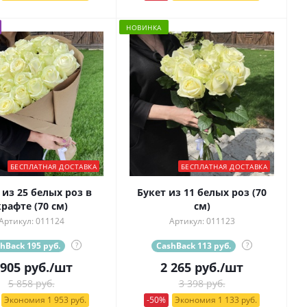
НОВИНКА
БЕСПЛАТНАЯ ДОСТАВКА
БЕСПЛАТНАЯ ДОСТАВКА
 из 25 белых роз в
Букет из 11 белых роз (70
крафте (70 см)
см)
Артикул: 011124
Артикул: 011123
hBack 195 руб.
?
CashBack 113 руб.
?
 905
руб.
/шт
2 265
руб.
/шт
5 858 руб.
3 398 руб.
Экономия 1 953 руб.
-50%
Экономия 1 133 руб.