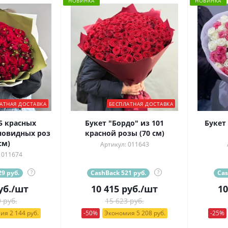
НОВИНКА
НОВИНКА
АТНАЯ ДОСТАВКА
БЕСПЛАТНАЯ ДОСТАВКА
5 красных
Букет "Бордо" из 101
Букет
новидных роз
красной розы (70 см)
см)
Артикул: 011643
 011674
9 руб.
?
CashBack 521 руб.
?
Cas
уб.
/шт
10 415
руб.
/шт
10
 руб.
15 623 руб.
ия 2 144 руб.
-50%
Экономия 5 208 руб.
-25%