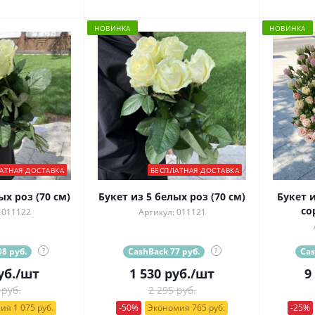
НОВИНКА
НОВИНКА
АТНАЯ ДОСТАВКА
БЕСПЛАТНАЯ ДОСТАВКА
ых роз (70 см)
Букет из 5 белых роз (70 см)
Букет 
со
 011122
Артикул: 011121
8 руб.
?
CashBack 77 руб.
?
Cas
уб.
/шт
1 530
руб.
/шт
9
 руб.
2 295 руб.
ия 1 075 руб.
-50%
Экономия 765 руб.
-25%