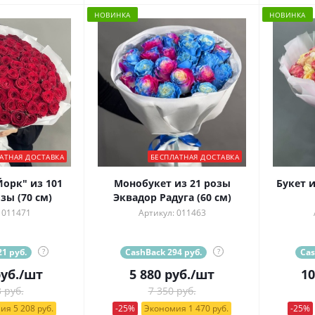
НОВИНКА
НОВИНКА
АТНАЯ ДОСТАВКА
БЕСПЛАТНАЯ ДОСТАВКА
орк" из 101
Монобукет из 21 розы
Букет из 1
зы (70 см)
Эквадор Радуга (60 см)
 011471
Артикул: 011463
1 руб.
?
CashBack 294 руб.
?
Cas
уб.
/шт
5 880
руб.
/шт
10
 руб.
7 350 руб.
ия 5 208 руб.
-25%
Экономия 1 470 руб.
-25%