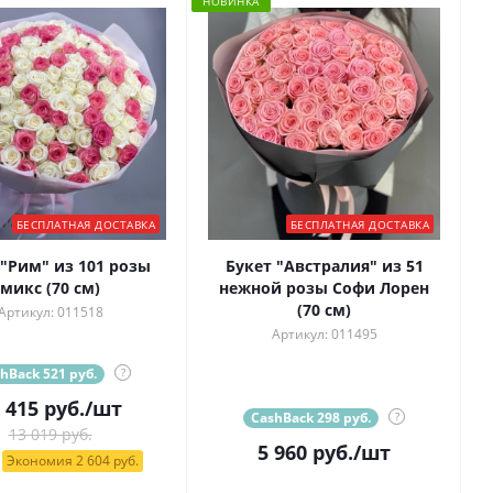
НОВИНКА
БЕСПЛАТНАЯ ДОСТАВКА
БЕСПЛАТНАЯ ДОСТАВКА
 "Рим" из 101 розы
Букет "Австралия" из 51
микс (70 см)
нежной розы Софи Лорен
(70 см)
Артикул: 011518
Артикул: 011495
hBack 521 руб.
?
 415
руб.
/шт
CashBack 298 руб.
?
13 019 руб.
5 960
руб.
/шт
Экономия 2 604 руб.