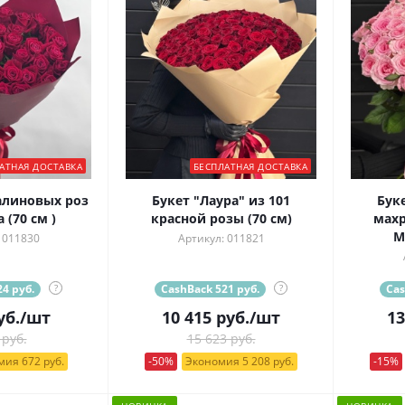
АТНАЯ ДОСТАВКА
БЕСПЛАТНАЯ ДОСТАВКА
алиновых роз
Букет "Лаура" из 101
Бук
(70 см )
красной розы (70 см)
махр
М
 011830
Артикул: 011821
4 руб.
?
CashBack 521 руб.
?
Cas
уб.
/шт
10 415
руб.
/шт
13
 руб.
15 623 руб.
ия 672 руб.
-50%
Экономия 5 208 руб.
-15%