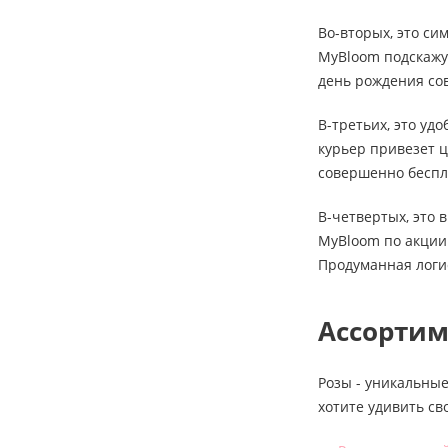
Во-вторых, это си
MyBloom подскажут
день рождения сов
В-третьих, это уд
курьер привезет ц
совершенно беспл
В-четвертых, это 
MyBloom по акции 
Продуманная логи
Ассортим
Розы - уникальные
хотите удивить св