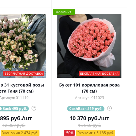
НОВИНКА
БЕСПЛАТНАЯ ДОСТАВКА
БЕСПЛАТНАЯ ДОСТАВКА
из 31 кустовой розы
Букет 101 коралловая роза
рта Таня (70 см)
(70 см)
Артикул: 011119
Артикул: 011023
hBack 495 руб.
?
CashBack 519 руб.
?
 895
руб.
/шт
10 370
руб.
/шт
12 369 руб.
15 555 руб.
Экономия 2 474 руб.
-50%
Экономия 5 185 руб.