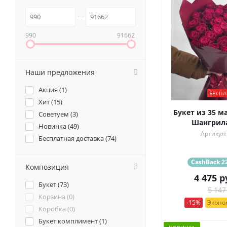
990
91662
Наши предложения
Акция (
1
)
БЕСПЛ
Хит (
15
)
Букет из 35 м
Советуем (
3
)
Шангрила 
Новинка (
49
)
Артикул:
Бесплатная доставка (
74
)
CashBack 22
Композиция
4 475
р
Букет (
73
)
5 147
Корзина (
0
)
-15%
Эконом
Коробка (
0
)
Букет комплимент (
1
)