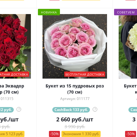
НОВИНКА
СОВЕТУЕМ
АТНАЯ ДОСТАВКА
БЕСПЛАТНАЯ ДОСТАВКА
за Эквадор
Букет из 15 пудровых роз
Букет
 (70 см)
(70 см)
 011315
Артикул: 011177
2 руб.
?
CashBack 133 руб.
?
Cas
уб.
/шт
2 660
руб.
/шт
3
 руб.
3 990 руб.
ия 5 123 руб.
-50%
Экономия 1 330 руб.
-50%