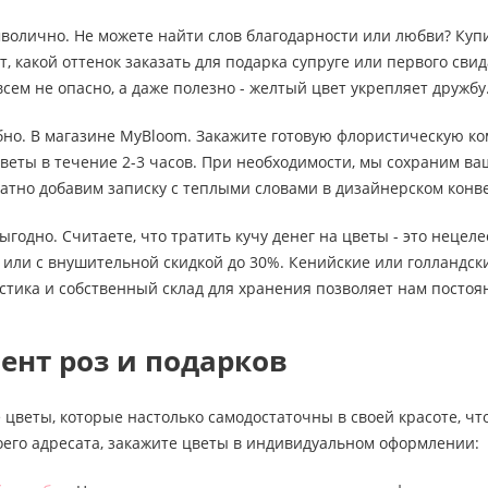
мволично. Не можете найти слов благодарности или любви? Ку
, какой оттенок заказать для подарка супруге или первого свид
сем не опасно, а даже полезно - желтый цвет укрепляет дружбу
обно. В магазине MyBloom. Закажите готовую флористическую ко
веты в течение 2-3 часов. При необходимости, мы сохраним в
атно добавим записку с теплыми словами в дизайнерском конв
выгодно. Считаете, что тратить кучу денег на цветы - это неце
или с внушительной скидкой до 30%. Кенийские или голландски
стика и собственный склад для хранения позволяет нам посто
ент роз и подарков
 цветы, которые настолько самодостаточны в своей красоте, чт
оего адресата, закажите цветы в индивидуальном оформлении: