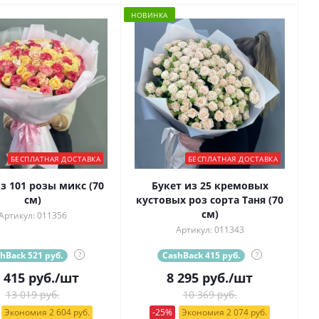
НОВИНКА
БЕСПЛАТНАЯ ДОСТАВКА
БЕСПЛАТНАЯ ДОСТАВКА
01 розы микс (70
Букет из 25 кремовых
см)
кустовых роз сорта Таня (70
см)
Артикул: 011356
Артикул: 011343
hBack 521 руб.
?
CashBack 415 руб.
?
 415
руб.
/шт
8 295
руб.
/шт
13 019 руб.
10 369 руб.
Экономия 2 604 руб.
-25%
Экономия 2 074 руб.