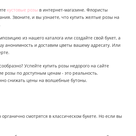
пите
кустовые розы
в интернет-магазине. Флористы
ания. Звоните, и вы узнаете, что купить желтые розы на
.
мпозицию из нашего каталога или создайте свой букет, а
ашу анонимность и доставим цветы вашему адресату. Или
ерте.
лесообразно? Успейте купить розы недорого на сайте
е розы по доступным ценам - это реальность.
янно снижать цены на волшебные бутоны.
о органично смотрятся в классическом букете. Но если вы