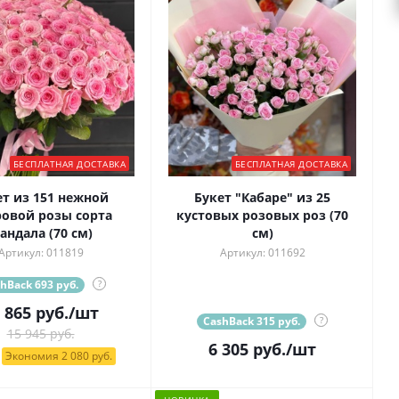
БЕСПЛАТНАЯ ДОСТАВКА
БЕСПЛАТНАЯ ДОСТАВКА
ет из 151 нежной
Букет "Кабаре" из 25
овой розы сорта
кустовых розовых роз (70
андала (70 см)
см)
Артикул: 011819
Артикул: 011692
hBack 693 руб.
?
 865
руб.
/шт
CashBack 315 руб.
?
15 945 руб.
6 305
руб.
/шт
Экономия 2 080 руб.