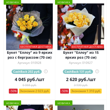
НОВИНКА
НОВИНКА
БЕСПЛАТНАЯ ДОСТАВКА
БЕСПЛАТНАЯ ДОСТАВКА
Букет "Еллоу" из 9 ярких
Букет "Еллоу" из 15
роз с берграссом (70 см)
ярких роз (70 см)
Артикул: 010928
Артикул: 010927
CashBack 202 руб.
?
CashBack 131 руб.
?
4 045
руб.
/шт
2 620
руб.
/шт
6 068 руб.
3 930 руб.
-50%
Экономия 2 023 руб.
-50%
Экономия 1 310 руб.
НОВИНКА
НОВИНКА