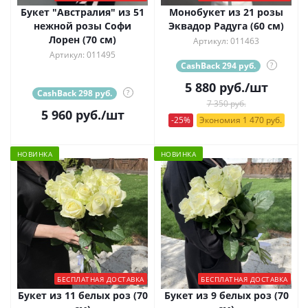
Букет "Австралия" из 51
Монобукет из 21 розы
нежной розы Софи
Эквадор Радуга (60 см)
Лорен (70 см)
Артикул: 011463
Артикул: 011495
CashBack 294 руб.
?
5 880
руб.
/шт
CashBack 298 руб.
?
7 350 руб.
5 960
руб.
/шт
-25%
Экономия 1 470 руб.
НОВИНКА
НОВИНКА
БЕСПЛАТНАЯ ДОСТАВКА
БЕСПЛАТНАЯ ДОСТАВКА
Букет из 11 белых роз (70
Букет из 9 белых роз (70