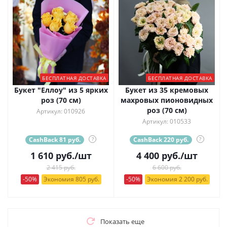
БЕСПЛАТНАЯ ДОСТАВКА
БЕСПЛАТНАЯ ДОСТАВКА
Букет "Еллоу" из 5 ярких
Букет из 35 кремовых
роз (70 см)
махровых пионовидных
роз (70 см)
Артикул: 010926
Артикул: 010533
CashBack 81 руб.
?
CashBack 220 руб.
?
1 610
руб.
/шт
4 400
руб.
/шт
2 415 руб.
6 600 руб.
-50%
Экономия 805 руб.
-50%
Экономия 2 200 руб.
Показать еще