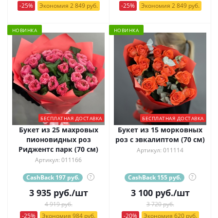
-25%
Экономия 2 849 руб.
-25%
Экономия 2 849 руб.
НОВИНКА
НОВИНКА
БЕСПЛАТНАЯ ДОСТАВКА
БЕСПЛАТНАЯ ДОСТАВКА
Букет из 25 махровых
Букет из 15 морковных
пионовидных роз
роз с эвкалиптом (70 см)
Риджентс парк (70 см)
Артикул: 011114
Артикул: 011166
CashBack 197 руб.
?
CashBack 155 руб.
?
3 935
руб.
/шт
3 100
руб.
/шт
4 919 руб.
3 720 руб.
-25%
Экономия 984 руб.
-20%
Экономия 620 руб.