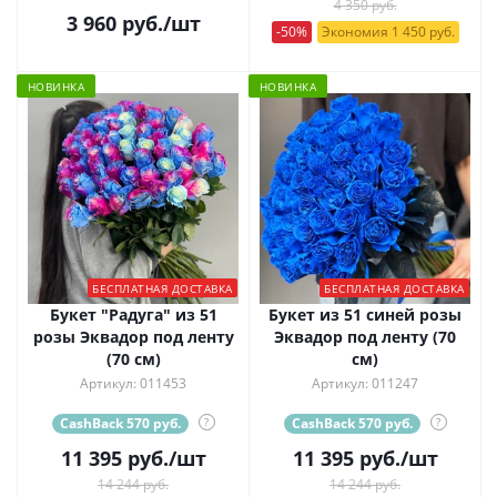
4 350 руб.
3 960
руб.
/шт
-50%
Экономия 1 450 руб.
НОВИНКА
НОВИНКА
БЕСПЛАТНАЯ ДОСТАВКА
БЕСПЛАТНАЯ ДОСТАВКА
Букет "Радуга" из 51
Букет из 51 синей розы
розы Эквадор под ленту
Эквадор под ленту (70
(70 см)
см)
Артикул: 011453
Артикул: 011247
CashBack 570 руб.
?
CashBack 570 руб.
?
11 395
руб.
/шт
11 395
руб.
/шт
14 244 руб.
14 244 руб.