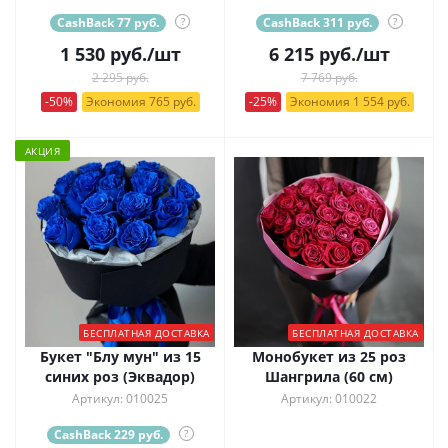
CashBack 77 руб.
?
CashBack 311 руб.
?
1 530
руб.
/шт
6 215
руб.
/шт
2 295 руб.
7 769 руб.
-50%
Экономия 765 руб.
-25%
Экономия 1 554 руб.
АКЦИЯ
БЕСПЛАТНАЯ ДОСТАВКА
БЕСПЛАТНАЯ ДОСТАВКА
Букет "Блу мун" из 15
Монобукет из 25 роз
синих роз (Эквадор)
Шангрила (60 см)
Артикул: 010025
Артикул: 010022
CashBack 229 руб.
?