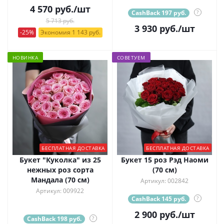
4 570
руб.
/шт
CashBack 197 руб.
?
5 713 руб.
3 930
руб.
/шт
-25%
Экономия 1 143 руб.
НОВИНКА
СОВЕТУЕМ
БЕСПЛАТНАЯ ДОСТАВКА
БЕСПЛАТНАЯ ДОСТАВКА
Букет "Куколка" из 25
Букет 15 роз Рэд Наоми
нежных роз сорта
(70 см)
Мандала (70 см)
Артикул: 002842
Артикул: 009922
CashBack 145 руб.
?
2 900
руб.
/шт
CashBack 198 руб.
?