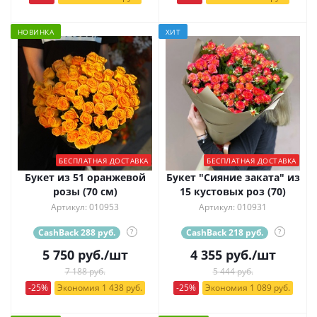
НОВИНКА
ХИТ
БЕСПЛАТНАЯ ДОСТАВКА
БЕСПЛАТНАЯ ДОСТАВКА
Букет из 51 оранжевой
Букет "Сияние заката" из
розы (70 см)
15 кустовых роз (70)
Артикул: 010953
Артикул: 010931
CashBack 288 руб.
?
CashBack 218 руб.
?
5 750
руб.
/шт
4 355
руб.
/шт
7 188 руб.
5 444 руб.
-25%
Экономия 1 438 руб.
-25%
Экономия 1 089 руб.