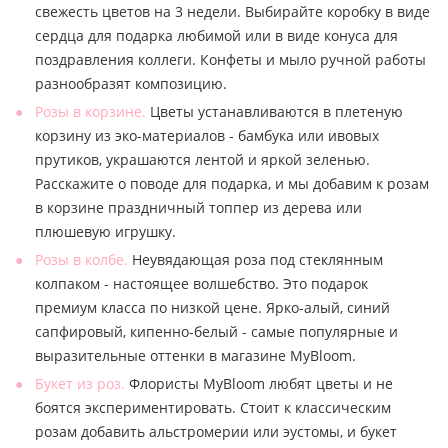
свежесть цветов на 3 недели. Выбирайте коробку в виде
сердца для подарка любимой или в виде конуса для
поздравления коллеги. Конфеты и мыло ручной работы
разнообразят композицию.
Розы в корзине.
Цветы устанавливаются в плетеную
корзину из эко-материалов - бамбука или ивовых
прутиков, украшаются лентой и яркой зеленью.
Расскажите о поводе для подарка, и мы добавим к розам
в корзине праздничный топпер из дерева или
плюшевую игрушку.
Розы в колбе.
Неувядающая роза под стеклянным
колпаком - настоящее волшебство. Это подарок
премиум класса по низкой цене. Ярко-алый, синий
сапфировый, кипенно-белый - самые популярные и
выразительные оттенки в магазине MyBloom.
Букет из роз.
Флористы MyBloom любят цветы и не
боятся экспериментировать. Стоит к классическим
розам добавить альстромерии или эустомы, и букет