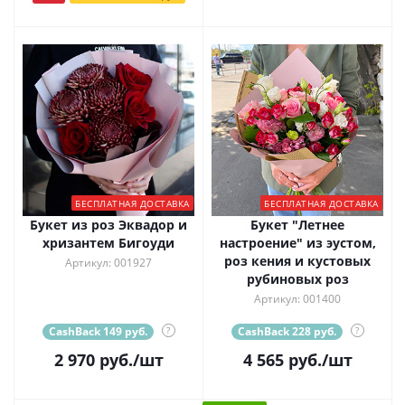
БЕСПЛАТНАЯ ДОСТАВКА
БЕСПЛАТНАЯ ДОСТАВКА
Букет из роз Эквадор и
Букет "Летнее
хризантем Бигоуди
настроение" из эустом,
роз кения и кустовых
Артикул: 001927
рубиновых роз
Артикул: 001400
CashBack 149 руб.
?
CashBack 228 руб.
?
2 970
руб.
/шт
4 565
руб.
/шт