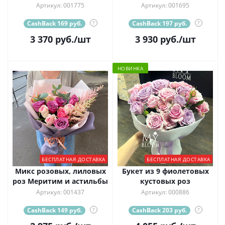
Артикул: 001775
Артикул: 001695
CashBack 169 руб.
?
CashBack 197 руб.
?
3 370
руб.
/шт
3 930
руб.
/шт
НОВИНКА
БЕСПЛАТНАЯ ДОСТАВКА
БЕСПЛАТНАЯ ДОСТАВКА
Микс розовых, лиловых
Букет из 9 фиолетовых
роз Меритим и астильбы
кустовых роз
Артикул: 001437
Артикул: 000886
CashBack 149 руб.
?
CashBack 203 руб.
?