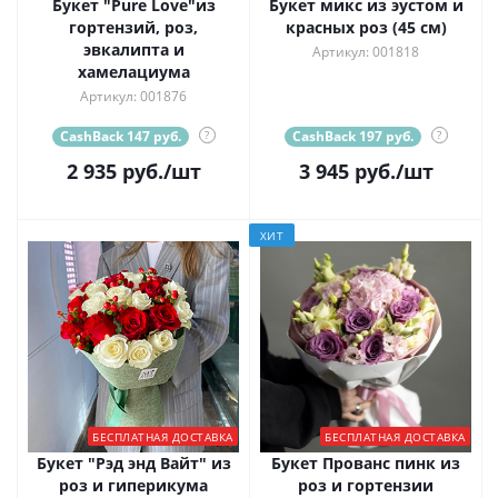
Букет "Pure Love"из
Букет микс из эустом и
гортензий, роз,
красных роз (45 см)
эвкалипта и
Артикул: 001818
хамелациума
Артикул: 001876
CashBack 147 руб.
?
CashBack 197 руб.
?
2 935
руб.
/шт
3 945
руб.
/шт
ХИТ
БЕСПЛАТНАЯ ДОСТАВКА
БЕСПЛАТНАЯ ДОСТАВКА
Букет "Рэд энд Вайт" из
Букет Прованс пинк из
роз и гиперикума
роз и гортензии