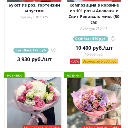
Букет из роз, гортензии
Композиция в корзине
и эустом
из 101 розы Аваланж и
Свит Ревиваль микс (50
Артикул: 011325
см)
Артикул: 010441
CashBack 520 руб.
?
10 400
руб.
/шт
CashBack 197 руб.
?
15 600 руб.
3 930
руб.
/шт
-50%
Экономия 5 200 руб.
НОВИНКА
НОВИНКА
БЕСПЛАТНАЯ ДОСТАВКА
БЕСПЛАТНАЯ ДОСТАВКА