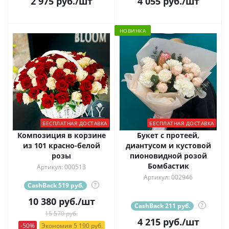
2 975
руб.
/шт
4 055
руб.
/шт
НОВИНКА
БЕСПЛАТНАЯ ДОСТАВКА
БЕСПЛАТНАЯ ДОСТАВКА
Композиция в корзине
Букет с протеей,
из 101 красно-белой
диантусом и кустовой
розы
пионовидной розой
Бомбастик
Артикул: 000513
Артикул: 002946
CashBack 519 руб.
?
10 380
руб.
/шт
CashBack 211 руб.
?
15 570 руб.
4 215
руб.
/шт
-50%
Экономия 5 190 руб.