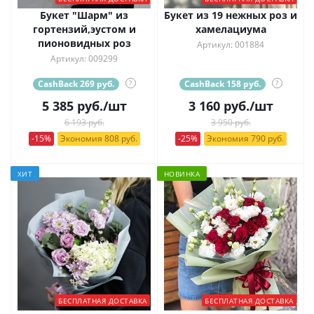
Букет "Шарм" из
Букет из 19 нежных роз и
гортензий,эустом и
хамелациума
пионовидных роз
Артикул: 001884
Артикул: 009299
CashBack 269 руб.
?
CashBack 158 руб.
?
5 385
руб.
/шт
3 160
руб.
/шт
6 193 руб.
3 950 руб.
-15%
Экономия 808 руб.
-25%
Экономия 790 руб.
ХИТ
НОВИНКА
БЕСПЛАТНАЯ ДОСТАВКА
БЕСПЛАТНАЯ ДОСТАВКА