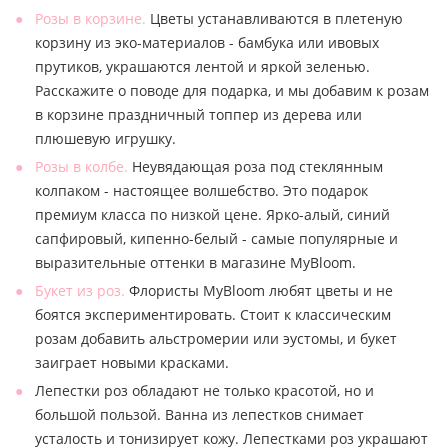
Розы в корзине.
Цветы устанавливаются в плетеную
корзину из эко-материалов - бамбука или ивовых
прутиков, украшаются лентой и яркой зеленью.
Расскажите о поводе для подарка, и мы добавим к розам
в корзине праздничный топпер из дерева или
плюшевую игрушку.
Розы в колбе.
Неувядающая роза под стеклянным
колпаком - настоящее волшебство. Это подарок
премиум класса по низкой цене. Ярко-алый, синий
сапфировый, кипенно-белый - самые популярные и
выразительные оттенки в магазине MyBloom.
Букет из роз.
Флористы MyBloom любят цветы и не
боятся экспериментировать. Стоит к классическим
розам добавить альстромерии или эустомы, и букет
заиграет новыми красками.
Лепестки роз обладают не только красотой, но и
большой пользой. Ванна из лепестков снимает
усталость и тонизирует кожу. Лепестками роз украшают