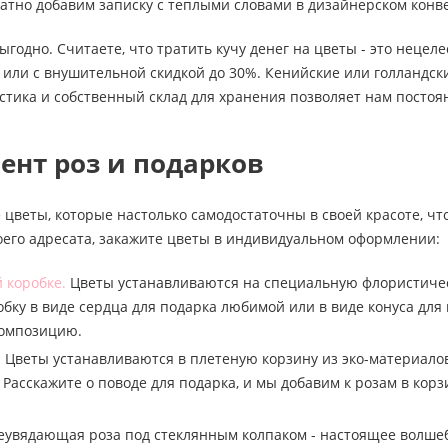
атно добавим записку с теплыми словами в дизайнерском конв
выгодно. Считаете, что тратить кучу денег на цветы - это неце
или с внушительной скидкой до 30%. Кенийские или голландски
стика и собственный склад для хранения позволяет нам посто
ент роз и подарков
 цветы, которые настолько самодостаточны в своей красоте, чт
оего адресата, закажите цветы в индивидуальном оформлении:
 коробке.
Цветы устанавливаются на специальную флористическу
бку в виде сердца для подарка любимой или в виде конуса для
композицию.
.
Цветы устанавливаются в плетеную корзину из эко-материалов
 Расскажите о поводе для подарка, и мы добавим к розам в к
увядающая роза под стеклянным колпаком - настоящее волшебс