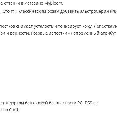
е оттенки в магазине MyBloom.
 Стоит к классическим розам добавить альстромерии или
пестков снимает усталость и тонизирует кожу. Лепестками
ви и верности. Розовые лепестки - непременный атрибут
стандартом банковской безопасности PCI DSS с с
sterCard;