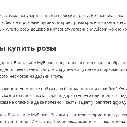
ке, самые популярные цветы в России - розы. Вечной классике
, белые и розовые бутоны, второе - розы красного цвета и ег
ь - купить розы дешево в интернет-магазине MyBloom можно кр
ы купить розы
дорого. В магазине MyBloom представлены розы в разнообразии
 одноголовых кенийских роз с крупными бутонами и яркими от
рого, несмотря на дальний путь.
мволично. Не можете найти слов благодарности или любви? Ку
, какой оттенок заказать для подарка супруге или первого свид
сем не опасно, а даже полезно - желтый цвет укрепляет дружбу
обно. В магазине MyBloom. Закажите готовую флористическую ко
веты в течение 2-3 часов. При необходимости, мы сохраним в