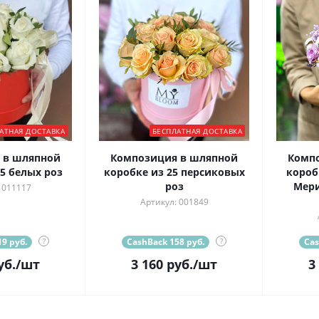
АТНАЯ ДОСТАВКА
БЕСПЛАТНАЯ ДОСТАВКА
 в шляпной
Композиция в шляпной
Комп
5 белых роз
коробке из 25 персиковых
короб
роз
Мери
 011117
Артикул: 001849
9 руб.
?
CashBack 158 руб.
?
Cas
уб.
/шт
3 160
руб.
/шт
3