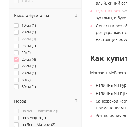
Серый (
0
)
131 (
0
)
алый, синий са
15 (
0
)
Букет из роз.
Фл
Синий (
0
)
151 (
0
)
Высота букета, см
эустомы, и бук
17 (
0
)
Фиолетовый (
1
)
10 см (
1
)
Лепестки роз о
171 (
0
)
20 см (
1
)
роз украшают с
Черный (
0
)
18 (
0
)
22 см (
0
)
настоящих ром
19 (
1
)
Разноцветный (
0
)
23 см (
1
)
201 (
0
)
25 (
2
)
21 (
Золотой (
0
)
0
)
Как купи
25 см (
4
)
23 (
0
)
27 см (
1
)
25 (
2
)
Магазин MyBloom 
28 см (
1
)
27 (
0
)
30 (
2
)
29 (
0
)
наличными кур
30 см (
1
)
3 (
0
)
наличными при 
35 (
0
)
303 (
0
)
35 см (
6
)
Повод
банковской кар
31 (
0
)
40 (
13
)
применением те
33 (
0
)
на День Валентина (
0
)
40 см (
169
)
безналичная оп
35 (
1
)
на 8 Марта (
1
)
43 см (
1
)
37 (
0
)
на День Матери (
2
)