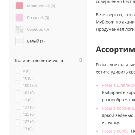
совершенно беспл
Анемоны (
0
)
Малиновый (
0
)
Гвоздики (
0
)
В-четвертых, это 
Розовый (
0
)
Геогрины (
0
)
MyBloom по акции 
Гипсофилы (
0
)
Продуманная логи
Серебро (
0
)
Каллы (
0
)
Маттиола (
0
)
Белый (
1
)
Ассортим
Нарциссы (
0
)
Красный (
0
)
Фрезия (
0
)
Количество веточек, шт
Бордовый (
0
)
Розы - уникальные
0 (
0
)
хотите удивить св
Желтый (
0
)
10 (
0
)
Розы в шляпной
1001 (
0
)
Коралловый (
0
)
Выбирайте коро
101 (
0
)
разнообразят 
11 (
Кремовый (
0
)
0
)
121 (
0
)
Розы в корзине
Оранжевый (
0
)
125 (
0
)
яркой зеленью.
127 (
0
)
игрушку.
Персиковый (
2
)
13 (
0
)
Розы в колбе.
Не