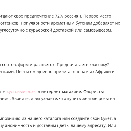
 отдают свое предпочтение 72% россиян. Первое место
о оттенков. Популярности ароматным бутонам добавляет их
углосуточно с курьерской доставкой или самовывозом.
 сортов, форм и расцветок. Предпочитаете классику?
тенками. Цветы ежедневно прилетают к нам из Африки и
пите
кустовые розы
в интернет-магазине. Флористы
ания. Звоните, и вы узнаете, что купить желтые розы на
.
мпозицию из нашего каталога или создайте свой букет, а
ашу анонимность и доставим цветы вашему адресату. Или