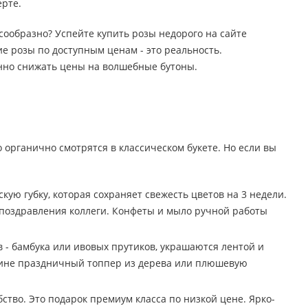
ерте.
лесообразно? Успейте купить розы недорого на сайте
е розы по доступным ценам - это реальность.
янно снижать цены на волшебные бутоны.
о органично смотрятся в классическом букете. Но если вы
ю губку, которая сохраняет свежесть цветов на 3 недели.
 поздравления коллеги. Конфеты и мыло ручной работы
 - бамбука или ивовых прутиков, украшаются лентой и
орзине праздничный топпер из дерева или плюшевую
тво. Это подарок премиум класса по низкой цене. Ярко-