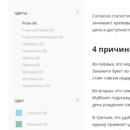
Цветы
Согласно статисти
занимают кремовые
Розы (
4
)
цена и доступност
Розы кустовые (
0
)
Розы пионовидные (
0
)
Герберы (
0
)
4 причин
Тюльпаны (
0
)
Ирисы (
0
)
Во-первых, это не
Пионы (
0
)
Закажите букет из
Орхидеи (
0
)
стоят совсем недо
Эустомы (
0
)
Хризантемы (
0
)
Во-вторых, это си
Ромашки (
0
)
MyBloom подскажут
Ранункулюсы (
0
)
Цвет
день рождения сов
Альстромерии (
0
)
Голубой (
0
)
Гортензии (
0
)
В-третьих, это уд
Лилии (
0
)
Зеленый (
0
)
курьер привезет ц
Подсолнухи (
0
)