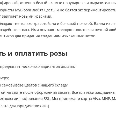
пфировый, кипенно-белый - самые популярные и выразительны
ористы MyBloom любят цветы и не боятся экспериментировать.
ет заиграет новыми красками.
бладают не только красотой, но и большой пользой. Ванна из ле
вадебные столы. Ими осыпают молодоженов, желая вечной люб
антиков для придания свиданиям изысканных ноток.
ть и оплатить розы
предлагает несколько вариантов оплаты:
ьеру;
самовывозе цветов с нашего склада;
той на сайте после оформления заказа. Все платежи защищены 
хнологии шифрования SSL. Мы принимаем карты Visa, МИР, Ma
лата для юридических лиц.