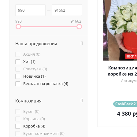
990
91662
Наши предложения
Акция (
0
)
БЕСПЛ
Хит (
1
)
Композиция
Советуем (
0
)
коробке из 2
Новинка (
1
)
Артикул:
Бесплатная доставка (
4
)
Композиция
CashBack 21
Букет (
0
)
4 380
р
Корзина (
0
)
Коробка (
4
)
Букет комплимент (
0
)