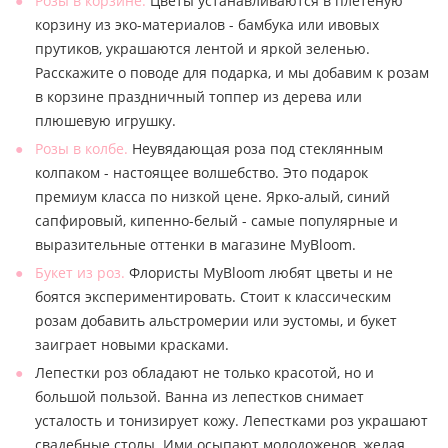
Розы в корзине.
Цветы устанавливаются в плетеную
корзину из эко-материалов - бамбука или ивовых
прутиков, украшаются лентой и яркой зеленью.
Расскажите о поводе для подарка, и мы добавим к розам
в корзине праздничный топпер из дерева или
плюшевую игрушку.
Розы в колбе.
Неувядающая роза под стеклянным
колпаком - настоящее волшебство. Это подарок
премиум класса по низкой цене. Ярко-алый, синий
сапфировый, кипенно-белый - самые популярные и
выразительные оттенки в магазине MyBloom.
Букет из роз.
Флористы MyBloom любят цветы и не
боятся экспериментировать. Стоит к классическим
розам добавить альстромерии или эустомы, и букет
заиграет новыми красками.
Лепестки роз обладают не только красотой, но и
большой пользой. Ванна из лепестков снимает
усталость и тонизирует кожу. Лепестками роз украшают
свадебные столы. Ими осыпают молодоженов, желая