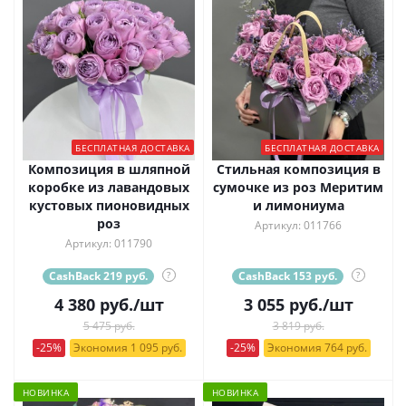
БЕСПЛАТНАЯ ДОСТАВКА
БЕСПЛАТНАЯ ДОСТАВКА
Композиция в шляпной
Стильная композиция в
коробке из лавандовых
сумочке из роз Меритим
кустовых пионовидных
и лимониума
роз
Артикул: 011766
Артикул: 011790
CashBack 219 руб.
?
CashBack 153 руб.
?
4 380
руб.
/шт
3 055
руб.
/шт
5 475 руб.
3 819 руб.
-25%
Экономия 1 095 руб.
-25%
Экономия 764 руб.
НОВИНКА
НОВИНКА