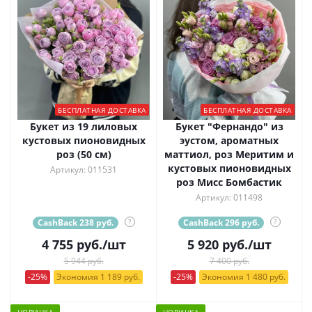
БЕСПЛАТНАЯ ДОСТАВКА
БЕСПЛАТНАЯ ДОСТАВКА
Букет из 19 лиловых
Букет "Фернандо" из
кустовых пионовидных
эустом, ароматных
роз (50 см)
маттиол, роз Меритим и
кустовых пионовидных
Артикул: 011531
роз Мисс Бомбастик
Артикул: 011498
CashBack 238 руб.
?
CashBack 296 руб.
?
4 755
руб.
/шт
5 920
руб.
/шт
5 944 руб.
7 400 руб.
-25%
Экономия 1 189 руб.
-25%
Экономия 1 480 руб.
НОВИНКА
НОВИНКА