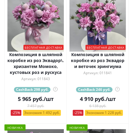
БЕСПЛАТНАЯ ДОСТАВКА
БЕСПЛАТНАЯ ДОСТАВКА
Композиция в шляпной
Композиция в шляпной
коробке из роз Эквадор\.
коробке из роз Эквадор
хризантем Момоко,
и веточек эрингиума
кустовых роз и рускуса
Артикул: 011841
Артикул: 011843
CashBack 298 руб.
?
CashBack 246 руб.
?
5 965
руб.
/шт
4 910
руб.
/шт
7 457 руб.
6 138 руб.
-25%
Экономия 1 492 руб.
-25%
Экономия 1 228 руб.
НОВИНКА
НОВИНКА