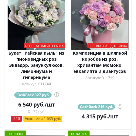
БЕСПЛАТНАЯ ДОСТАВКА
БЕСПЛАТНАЯ ДОСТАВКА
Букет "Райская пыль" из
Композиция в шляпной
пионовидных роз
коробке из роз,
Эквадор, ранункулюсов,
хризантем Момоко,
лимониума и
эвкалипта и диантусов
гиперикума
Артикул: 011719
Артикул: 011740
CashBack 327 руб.
?
6 540
руб.
/шт
CashBack 216 руб.
?
8 175 руб.
4 315
руб.
/шт
-25%
Экономия 1 635 руб.
НОВИНКА
НОВИНКА