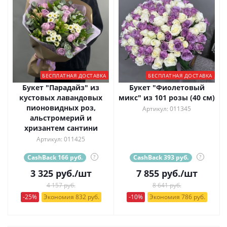
БЕСПЛАТНАЯ ДОСТАВКА
БЕСПЛАТНАЯ ДОСТАВКА
Букет "Парадайз" из
Букет "Фиолетовый
кустовых лавандовых
микс" из 101 розы (40 см)
пионовидных роз,
Артикул: 011345
альстромерий и
хризантем сантини
Артикул: 011425
CashBack 166 руб.
?
CashBack 393 руб.
?
3 325
руб.
/шт
7 855
руб.
/шт
4 157 руб.
8 641 руб.
-25%
Экономия 832 руб.
-10%
Экономия 786 руб.