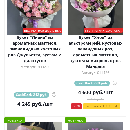
БЕСПЛАТНАЯ ДОСТАВКА
БЕСПЛАТНАЯ ДОСТАВКА
Букет "Лиана" из
Букет "Хлоя" из
ароматных маттиол,
альстромерий, кустовых
пионовидных кустовых
лавандовых роз,
роз Джульетта, эустом и
ароматных маттиол,
диантусов
эустом и махровых роз
Мандала
Артикул: 011450
Артикул: 011426
CashBack 230 руб.
?
4 600
руб.
/шт
CashBack 212 руб.
?
5 750 руб.
4 245
руб.
/шт
-25%
Экономия 1 150 руб.
НОВИНКА
НОВИНКА