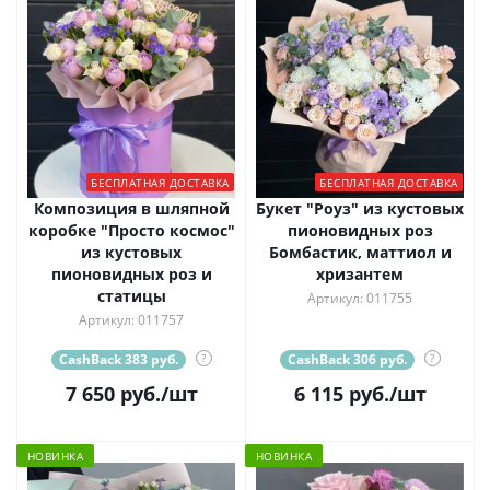
БЕСПЛАТНАЯ ДОСТАВКА
БЕСПЛАТНАЯ ДОСТАВКА
Композиция в шляпной
Букет "Роуз" из кустовых
коробке "Просто космос"
пионовидных роз
из кустовых
Бомбастик, маттиол и
пионовидных роз и
хризантем
статицы
Артикул: 011755
Артикул: 011757
CashBack 383 руб.
?
CashBack 306 руб.
?
7 650
руб.
/шт
6 115
руб.
/шт
НОВИНКА
НОВИНКА