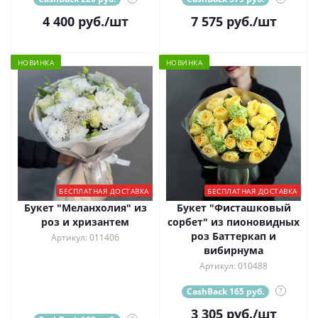
4 400
руб.
/шт
7 575
руб.
/шт
НОВИНКА
НОВИНКА
БЕСПЛАТНАЯ ДОСТАВКА
БЕСПЛАТНАЯ ДОСТАВКА
Букет "Меланхолия" из
Букет "Фисташковый
роз и хризантем
сорбет" из пионовидных
роз Баттеркап и
Артикул: 011406
вибирнума
Артикул: 010488
CashBack 165 руб.
?
3 305
руб.
/шт