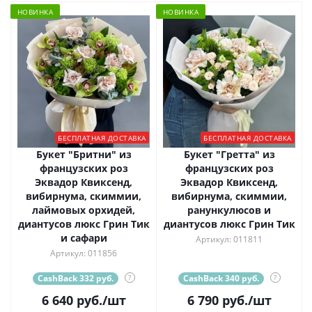
НОВИНКА
НОВИНКА
БЕСПЛАТНАЯ ДОСТАВКА
БЕСПЛАТНАЯ ДОСТАВКА
Букет "Бритни" из
Букет "Гретта" из
французских роз
французских роз
Эквадор Квиксенд,
Эквадор Квиксенд,
вибирнума, скиммии,
вибирнума, скиммии,
лаймовых орхидей,
ранункулюсов и
диантусов люкс Грин Тик
диантусов люкс Грин Тик
и сафари
Артикул: 011811
Артикул: 011856
CashBack 332 руб.
?
CashBack 340 руб.
?
6 640
руб.
/шт
6 790
руб.
/шт