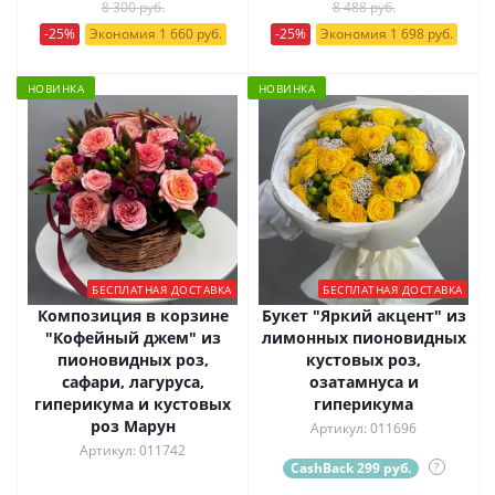
8 300 руб.
8 488 руб.
-25%
Экономия 1 660 руб.
-25%
Экономия 1 698 руб.
НОВИНКА
НОВИНКА
БЕСПЛАТНАЯ ДОСТАВКА
БЕСПЛАТНАЯ ДОСТАВКА
Композиция в корзине
Букет "Яркий акцент" из
"Кофейный джем" из
лимонных пионовидных
пионовидных роз,
кустовых роз,
сафари, лагуруса,
озатамнуса и
гиперикума и кустовых
гиперикума
роз Марун
Артикул: 011696
Артикул: 011742
CashBack 299 руб.
?