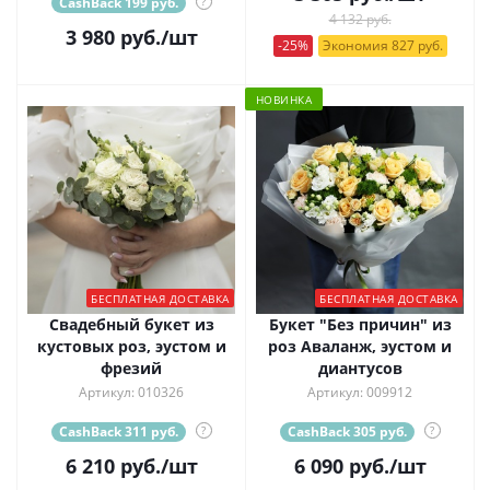
CashBack 199 руб.
?
4 132 руб.
3 980
руб.
/шт
-25%
Экономия 827 руб.
НОВИНКА
БЕСПЛАТНАЯ ДОСТАВКА
БЕСПЛАТНАЯ ДОСТАВКА
Свадебный букет из
Букет "Без причин" из
кустовых роз, эустом и
роз Аваланж, эустом и
фрезий
диантусов
Артикул: 010326
Артикул: 009912
CashBack 311 руб.
?
CashBack 305 руб.
?
6 210
руб.
/шт
6 090
руб.
/шт