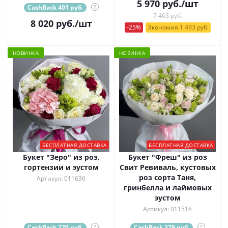
5 970
руб.
/шт
CashBack 401 руб.
?
7 463 руб.
8 020
руб.
/шт
-25%
Экономия 1 493 руб.
НОВИНКА
НОВИНКА
БЕСПЛАТНАЯ ДОСТАВКА
БЕСПЛАТНАЯ ДОСТАВКА
Букет "Зеро" из роз,
Букет "Фреш" из роз
гортензии и эустом
Свит Ревиваль, кустовых
роз сорта Таня,
Артикул: 011636
гринбелла и лаймовых
эустом
Артикул: 011516
CashBack 220 руб.
?
CashBack 379 руб.
?