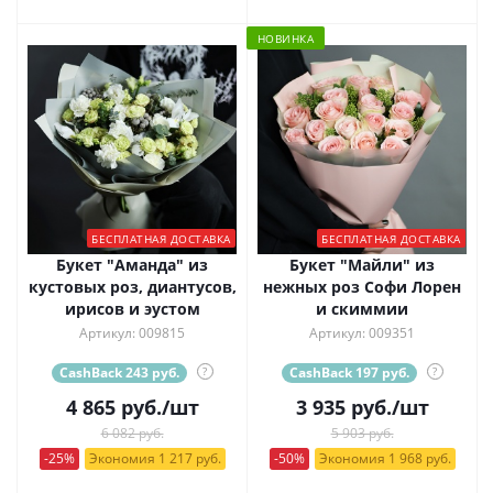
НОВИНКА
БЕСПЛАТНАЯ ДОСТАВКА
БЕСПЛАТНАЯ ДОСТАВКА
Букет "Аманда" из
Букет "Майли" из
кустовых роз, диантусов,
нежных роз Софи Лорен
ирисов и эустом
и скиммии
Артикул: 009815
Артикул: 009351
CashBack 243 руб.
?
CashBack 197 руб.
?
4 865
руб.
/шт
3 935
руб.
/шт
6 082 руб.
5 903 руб.
-25%
Экономия 1 217 руб.
-50%
Экономия 1 968 руб.