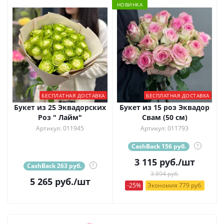
НОВИНКА
БЕСПЛАТНАЯ ДОСТАВКА
БЕСПЛАТНАЯ ДОСТАВКА
Букет из 25 Эквадорских
Букет из 15 роз Эквадор
Роз " Лайм"
Свам (50 см)
Артикул: 011945
Артикул: 011793
CashBack 156 руб.
?
3 115
руб.
/шт
CashBack 263 руб.
?
3 894 руб.
5 265
руб.
/шт
-25%
Экономия 779 руб.