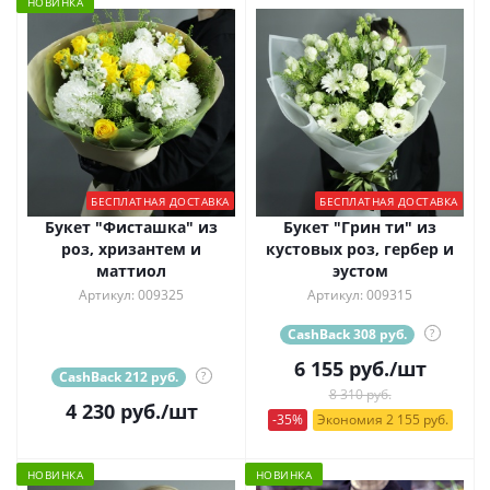
НОВИНКА
БЕСПЛАТНАЯ ДОСТАВКА
БЕСПЛАТНАЯ ДОСТАВКА
Букет "Фисташка" из
Букет "Грин ти" из
роз, хризантем и
кустовых роз, гербер и
маттиол
эустом
Артикул: 009325
Артикул: 009315
CashBack 308 руб.
?
6 155
руб.
/шт
CashBack 212 руб.
?
8 310 руб.
4 230
руб.
/шт
-35%
Экономия 2 155 руб.
НОВИНКА
НОВИНКА