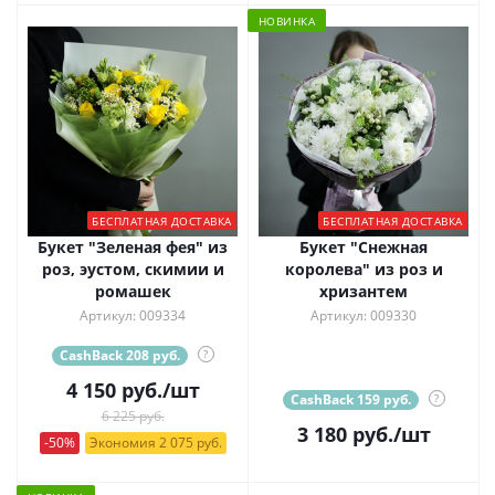
НОВИНКА
БЕСПЛАТНАЯ ДОСТАВКА
БЕСПЛАТНАЯ ДОСТАВКА
Букет "Зеленая фея" из
Букет "Снежная
роз, эустом, скимии и
королева" из роз и
ромашек
хризантем
Артикул: 009334
Артикул: 009330
CashBack 208 руб.
?
4 150
руб.
/шт
CashBack 159 руб.
?
6 225 руб.
3 180
руб.
/шт
-50%
Экономия 2 075 руб.