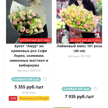
БЕСПЛАТНАЯ ДОСТАВКА
БЕСПЛАТНАЯ ДОСТАВКА
Букет "Амур" из
Лаймовый микс 101 роза
кремовых роз Софи
(40 см)
Лорен, скиммии,
Артикул: 001020
лимонных маттиол и
вибирнума
Артикул: 009310
CashBack 268 руб.
?
5 355
руб.
/шт
CashBack 397 руб.
?
8 033 руб.
7 935
руб.
/шт
-50%
Экономия 2 678 руб.