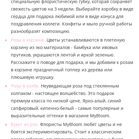
специальную флористическую губку, которая сохраняет
свежесть цветов на 3 недели. Выбирайте коробку в виде
сердца для подарка любимой или в виде конуса для
поздравления коллеги. Конфеты и мыло ручной работы
разнообразят композицию.
Розы в корзине.
Цветы устанавливаются в плетеную
корзину из эко-материалов - бамбука или ивовых
прутиков, украшаются лентой и яркой зеленью.
Расскажите о поводе для подарка, и мы добавим к розам
в корзине праздничный топпер из дерева или
плюшевую игрушку.
Розы в колбе.
Неувядающая роза под стеклянным
колпаком - настоящее волшебство. Это подарок
премиум класса по низкой цене. Ярко-алый, синий
сапфировый, кипенно-белый - самые популярные и
выразительные оттенки в магазине MyBloom.
Букет из роз.
Флористы MyBloom любят цветы и не
боятся экспериментировать. Стоит к классическим