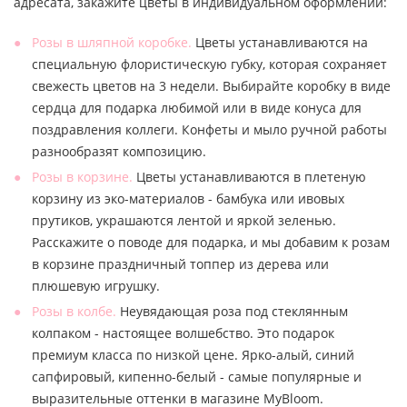
адресата, закажите цветы в индивидуальном оформлении:
Розы в шляпной коробке.
Цветы устанавливаются на
специальную флористическую губку, которая сохраняет
свежесть цветов на 3 недели. Выбирайте коробку в виде
сердца для подарка любимой или в виде конуса для
поздравления коллеги. Конфеты и мыло ручной работы
разнообразят композицию.
Розы в корзине.
Цветы устанавливаются в плетеную
корзину из эко-материалов - бамбука или ивовых
прутиков, украшаются лентой и яркой зеленью.
Расскажите о поводе для подарка, и мы добавим к розам
в корзине праздничный топпер из дерева или
плюшевую игрушку.
Розы в колбе.
Неувядающая роза под стеклянным
колпаком - настоящее волшебство. Это подарок
премиум класса по низкой цене. Ярко-алый, синий
сапфировый, кипенно-белый - самые популярные и
выразительные оттенки в магазине MyBloom.