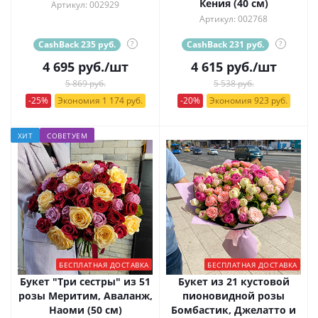
Кения (40 см)
Артикул: 002929
Артикул: 002768
CashBack 235 руб.
?
CashBack 231 руб.
?
4 695
руб.
/шт
4 615
руб.
/шт
5 869 руб.
5 538 руб.
-25%
Экономия 1 174 руб.
-20%
Экономия 923 руб.
ХИТ
СОВЕТУЕМ
БЕСПЛАТНАЯ ДОСТАВКА
БЕСПЛАТНАЯ ДОСТАВКА
Букет "Три сестры" из 51
Букет из 21 кустовой
розы Меритим, Аваланж,
пионовидной розы
Наоми (50 см)
Бомбастик, Джелатто и