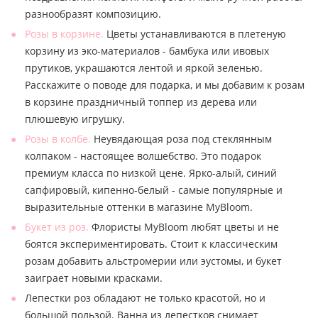
разнообразят композицию.
Розы в корзине.
Цветы устанавливаются в плетеную
корзину из эко-материалов - бамбука или ивовых
прутиков, украшаются лентой и яркой зеленью.
Расскажите о поводе для подарка, и мы добавим к розам
в корзине праздничный топпер из дерева или
плюшевую игрушку.
Розы в колбе.
Неувядающая роза под стеклянным
колпаком - настоящее волшебство. Это подарок
премиум класса по низкой цене. Ярко-алый, синий
сапфировый, кипенно-белый - самые популярные и
выразительные оттенки в магазине MyBloom.
Букет из роз.
Флористы MyBloom любят цветы и не
боятся экспериментировать. Стоит к классическим
розам добавить альстромерии или эустомы, и букет
заиграет новыми красками.
Лепестки роз обладают не только красотой, но и
большой пользой. Ванна из лепестков снимает