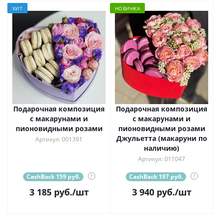
ХИТ
НОВИНКА
Подарочная композиция
Подарочная композиция
с макарунами и
с макарунами и
пионовидными розами
пионовидными розами
Джульетта (макаруни по
Артикул: 001391
наличию)
Артикул: 011047
CashBack 159 руб.
?
CashBack 197 руб.
?
3 185
руб.
/шт
3 940
руб.
/шт