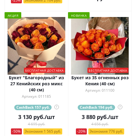
-25%
Экономия 2 164 руб.
АКЦИЯ
НОВИНКА
БЕСПЛАТНАЯ ДОСТАВКА
БЕСПЛАТНАЯ ДОСТАВКА
Букет "Благородный" из
Букет из 35 огненных роз
27 Кенийских роз микс
Кения (40 см)
(40 см)
Артикул: 011100
Артикул: 011185
CashBack 157 руб.
?
CashBack 194 руб.
?
3 130
руб.
/шт
3 880
руб.
/шт
4 695 руб.
4 656 руб.
-50%
Экономия 1 565 руб.
-20%
Экономия 776 руб.