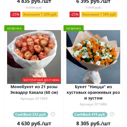
4 835
руб.
/шт
6 395
руб.
/шт
6 044 руб.
7 994 руб.
-25%
Экономия 1 209 руб.
-25%
Экономия 1 599 руб.
НОВИНКА
НОВИНКА
БЕСПЛАТНАЯ ДОСТАВКА
Монобукет из 21 розы
Букет "Ницца" из
Эквадор Кахала (60 см)
кустовых оранжевых роз
и эустом
Артикул: 011493
Артикул: 011484
CashBack 232 руб.
?
CashBack 415 руб.
?
4 630
руб.
/шт
8 305
руб.
/шт