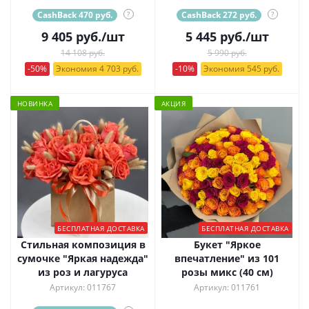
CashBack 470 руб.
?
CashBack 272 руб.
?
9 405
руб.
/шт
5 445
руб.
/шт
14 108 руб.
5 990 руб.
-50%
Экономия 4 703 руб.
-10%
Экономия 545 руб.
НОВИНКА
АКЦИЯ
БЕСПЛАТНАЯ ДОСТАВКА
БЕСПЛАТНАЯ ДОСТАВКА
Стильная композиция в
Букет "Яркое
сумочке "Яркая надежда"
впечатление" из 101
из роз и лагуруса
розы микс (40 см)
Артикул: 011767
Артикул: 011761