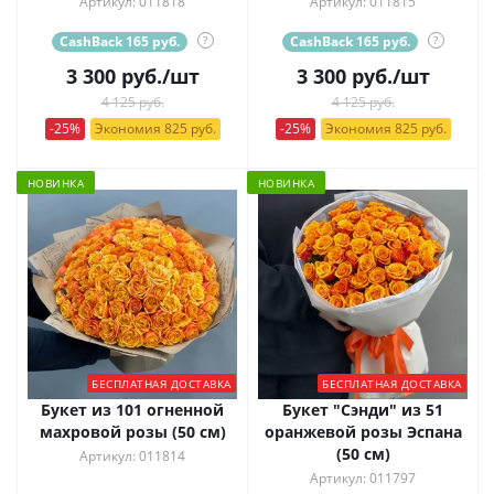
Артикул: 011818
Артикул: 011815
CashBack 165 руб.
?
CashBack 165 руб.
?
3 300
руб.
/шт
3 300
руб.
/шт
4 125 руб.
4 125 руб.
-25%
Экономия 825 руб.
-25%
Экономия 825 руб.
НОВИНКА
НОВИНКА
БЕСПЛАТНАЯ ДОСТАВКА
БЕСПЛАТНАЯ ДОСТАВКА
Букет из 101 огненной
Букет "Сэнди" из 51
махровой розы (50 см)
оранжевой розы Эспана
(50 см)
Артикул: 011814
Артикул: 011797