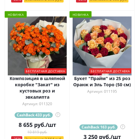
НОВИНКА
НОВИНКА
БЕСПЛАТНАЯ ДОСТАВКА
БЕСПЛАТНАЯ ДОСТАВКА
Композиция в шляпной
Букет "Прайм" из 25 роз
коробке "Закат" из
Оранж и Эль Торо (50 см)
кустовых роз и
Артикул: 011195
эвкалипта
Артикул: 011320
CashBack 433 руб.
?
8 655
руб.
/шт
CashBack 163 руб.
?
10 819 руб.
3 250
руб.
/шт