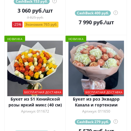
CashBack 153 руб.
?
3 060
руб.
/шт
CashBack 400 руб.
?
3 825 руб.
7 990
руб.
/шт
-25%
Экономия 765 руб.
НОВИНКА
НОВИНКА
БЕСПЛАТНАЯ ДОСТАВКА
БЕСПЛАТНАЯ ДОСТАВКА
Букет из 51 Кенийской
Букет из роз Эквадор
розы яркий микс (40 см)
Кахала и гортензии
Артикул: 011672
Артикул: 011650
CashBack 279 руб.
?
5 570
руб.
/шт