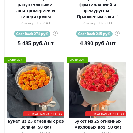
ранункулюсами,
фритиллярией и
альстромерией и
эремурусом "
гиперикумом
Оранжевый закат"
Артикул: 023140
Артикул: 023033
CashBack 274 руб.
?
CashBack 245 руб.
?
5 485
руб.
/шт
4 890
руб.
/шт
НОВИНКА
НОВИНКА
БЕСПЛАТНАЯ ДОСТАВКА
БЕСПЛАТНАЯ ДОСТАВКА
Букет из 25 огненных роз
Букет из 25 огненных
Эспана (50 см)
махровых роз (50 см)