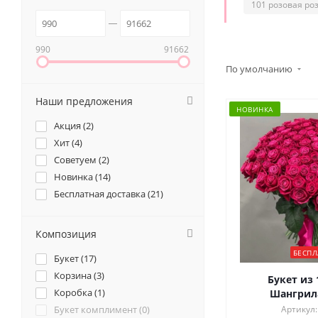
101 розовая ро
990
91662
По умолчанию
Наши предложения
НОВИНКА
Акция (
2
)
Хит (
4
)
Советуем (
2
)
Новинка (
14
)
Бесплатная доставка (
21
)
Композиция
БЕСПЛ
Букет (
17
)
Корзина (
3
)
Букет из 
Коробка (
1
)
Шангрила
Букет комплимент (
0
)
Артикул: