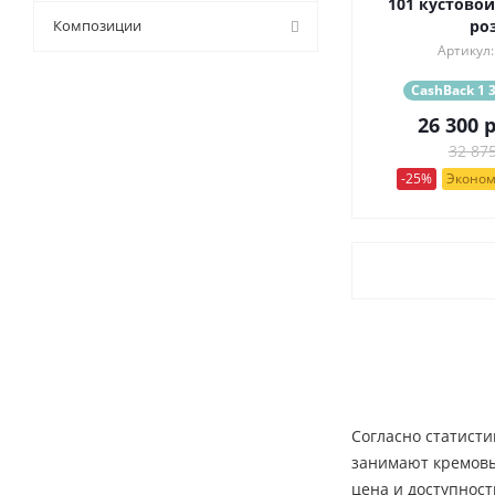
101 кустово
9 (
9
)
Композиции
ро
Артикул:
CashBack 1 3
26 300
р
32 875
-25%
Эконом
Согласно статисти
занимают кремовые
цена и доступност