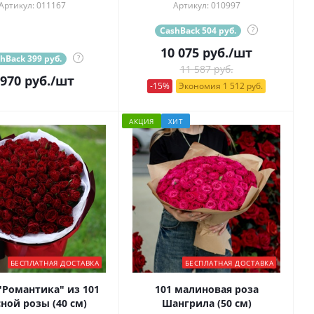
Артикул: 011167
Артикул: 010997
CashBack 504 руб.
?
10 075
руб.
/шт
hBack 399 руб.
?
11 587 руб.
 970
руб.
/шт
-15%
Экономия 1 512 руб.
АКЦИЯ
ХИТ
БЕСПЛАТНАЯ ДОСТАВКА
БЕСПЛАТНАЯ ДОСТАВКА
"Романтика" из 101
101 малиновая роза
ной розы (40 см)
Шангрила (50 см)