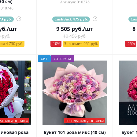
50 см)
Артикул: 010376
 010746
3 руб.
?
CashBack 475 руб.
?
Cas
уб.
/шт
9 505
руб.
/шт
8
 руб.
10 456 руб.
ия 4 730 руб.
-10%
Экономия 951 руб.
-25%
ХИТ
СОВЕТУЕМ
АТНАЯ ДОСТАВКА
БЕСПЛАТНАЯ ДОСТАВКА
линовая роза
Букет 101 роза микс (40 см)
Букет 