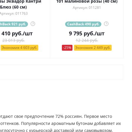
озы Эквадор Кантри
101 малиновой розы (40 см)
Блюз (60 см)
Артикул: 011281
Артикул: 011763
hBack 921 руб.
?
CashBack 490 руб.
?
 410
руб.
/шт
9 795
руб.
/шт
23 013 руб.
12 244 руб.
Экономия 4 603 руб.
-25%
Экономия 2 449 руб.
 отдают свое предпочтение 72% россиян. Первое место
о оттенков. Популярности ароматным бутонам добавляет их
углосуточно с курьерской доставкой или самовывозом.