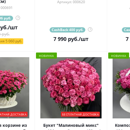
см)
Артикул: 000620
 000691
6 руб.
?
уб.
/шт
CashBack 400 руб.
?
Cas
 руб.
7 990
руб.
/шт
7
ия 5 060 руб.
НОВИНКА
НОВИНКА
АТНАЯ ДОСТАВКА
БЕСПЛАТНАЯ ДОСТАВКА
 корзине из
Букет "Малиновый микс"
Композ