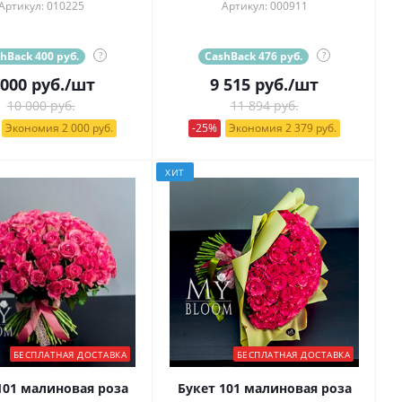
Артикул: 010225
Артикул: 000911
hBack 400 руб.
?
CashBack 476 руб.
?
 000
руб.
/шт
9 515
руб.
/шт
10 000 руб.
11 894 руб.
Экономия 2 000 руб.
-25%
Экономия 2 379 руб.
ХИТ
БЕСПЛАТНАЯ ДОСТАВКА
БЕСПЛАТНАЯ ДОСТАВКА
101 малиновая роза
Букет 101 малиновая роза