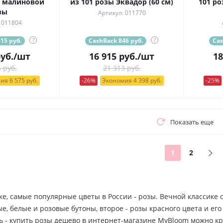
й малиновой
из 101 розы Эквадор (60 см)
101 р
зы
Артикул: 011770
 011804
15 руб.
?
CashBack 846 руб.
?
Cas
уб.
/шт
16 915
руб.
/шт
18
 руб.
21 313 руб.
ия 6 575 руб.
-26%
Экономия 4 398 руб.
-25%
Показать еще
1
2
ке, самые популярные цветы в России - розы. Вечной классике
, белые и розовые бутоны, второе - розы красного цвета и ег
ь - купить розы дешево в интернет-магазине MyBloom можно кр