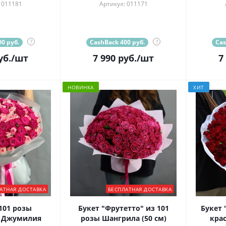
 011181
Артикул: 011171
0 руб.
?
CashBack 400 руб.
?
Cas
уб.
/шт
7 990
руб.
/шт
7
НОВИНКА
ХИТ
АТНАЯ ДОСТАВКА
БЕСПЛАТНАЯ ДОСТАВКА
101 розы
Букет "Фрутетто" из 101
Букет 
и Джумилия
розы Шангрила (50 см)
крас