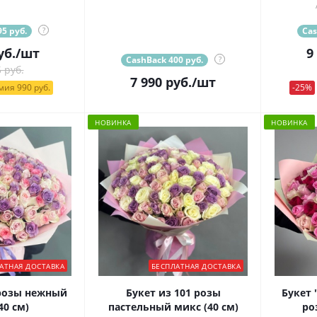
5 руб.
?
Cas
уб.
/шт
9
CashBack 400 руб.
?
 руб.
7 990
руб.
/шт
ия 990 руб.
-25%
НОВИНКА
НОВИНКА
АТНАЯ ДОСТАВКА
БЕСПЛАТНАЯ ДОСТАВКА
 розы нежный
Букет из 101 розы
Букет 
40 см)
пастельный микс (40 см)
ро