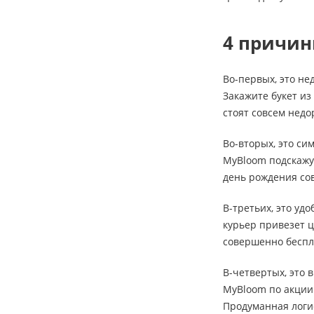
4 причин
Во-первых, это не
Закажите букет из
стоят совсем недо
Во-вторых, это си
MyBloom подскажут
день рождения сов
В-третьих, это уд
курьер привезет ц
совершенно беспл
В-четвертых, это 
MyBloom по акции 
Продуманная логи