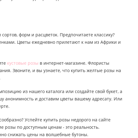
 сортов, форм и расцветок. Предпочитаете классику?
тенками. Цветы ежедневно прилетают к нам из Африки и
пите
кустовые розы
в интернет-магазине. Флористы
ания. Звоните, и вы узнаете, что купить желтые розы на
.
мпозицию из нашего каталога или создайте свой букет, а
ашу анонимность и доставим цветы вашему адресату. Или
ерте.
лесообразно? Успейте купить розы недорого на сайте
е розы по доступным ценам - это реальность.
янно снижать цены на волшебные бутоны.