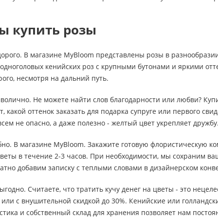
ы купить розы
дорого. В магазине MyBloom представлены розы в разнообразии
 одноголовых кенийских роз с крупными бутонами и яркими от
рого, несмотря на дальний путь.
мволично. Не можете найти слов благодарности или любви? Ку
, какой оттенок заказать для подарка супруге или первого свид
сем не опасно, а даже полезно - желтый цвет укрепляет дружбу
обно. В магазине MyBloom. Закажите готовую флористическую ко
веты в течение 2-3 часов. При необходимости, мы сохраним в
атно добавим записку с теплыми словами в дизайнерском конв
выгодно. Считаете, что тратить кучу денег на цветы - это неце
или с внушительной скидкой до 30%. Кенийские или голландски
стика и собственный склад для хранения позволяет нам посто