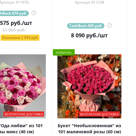
Артикул: 011470
Артикул: 011238
hBack 479 руб.
?
 575
руб.
/шт
CashBack 405 руб.
?
11 969 руб.
8 090
руб.
/шт
Экономия 2 394 руб.
НОВИНКА
БЕСПЛАТНАЯ ДОСТАВКА
БЕСПЛАТНАЯ ДОСТАВКА
"Ода любви" из 101
Букет "Необыкновенная" из
зы микс (40 см)
101 малиновой розы (60 см)