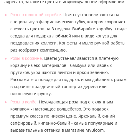
адресата, закажите цветы в индивидуальном оформлении:
Розы в шляпной коробке.
Цветы устанавливаются на
специальную флористическую губку, которая сохраняет
свежесть цветов на 3 недели. Выбирайте коробку в виде
сердца для подарка любимой или в виде конуса для
поздравления коллеги. Конфеты и мыло ручной работы
разнообразят композицию.
Розы в корзине.
Цветы устанавливаются в плетеную
корзину из эко-материалов - бамбука или ивовых
прутиков, украшаются лентой и яркой зеленью.
Расскажите о поводе для подарка, и мы добавим к розам
в корзине праздничный топпер из дерева или
плюшевую игрушку.
Розы в колбе.
Неувядающая роза под стеклянным
колпаком - настоящее волшебство. Это подарок
премиум класса по низкой цене. Ярко-алый, синий
сапфировый, кипенно-белый - самые популярные и
выразительные оттенки в магазине MyBloom.