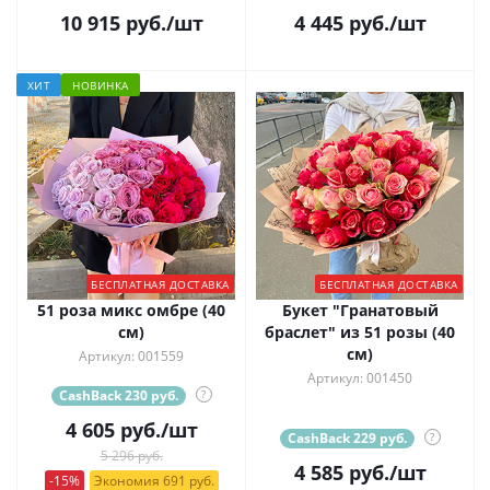
10 915
руб.
/шт
4 445
руб.
/шт
ХИТ
НОВИНКА
БЕСПЛАТНАЯ ДОСТАВКА
БЕСПЛАТНАЯ ДОСТАВКА
51 роза микс омбре (40
Букет "Гранатовый
см)
браслет" из 51 розы (40
см)
Артикул: 001559
Артикул: 001450
CashBack 230 руб.
?
4 605
руб.
/шт
CashBack 229 руб.
?
5 296 руб.
4 585
руб.
/шт
-15%
Экономия 691 руб.