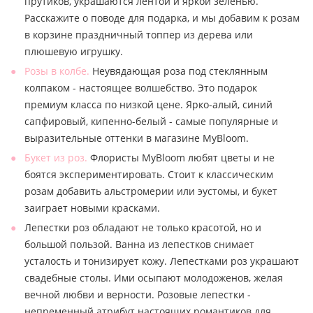
прутиков, украшаются лентой и яркой зеленью.
Расскажите о поводе для подарка, и мы добавим к розам
в корзине праздничный топпер из дерева или
плюшевую игрушку.
Розы в колбе.
Неувядающая роза под стеклянным
колпаком - настоящее волшебство. Это подарок
премиум класса по низкой цене. Ярко-алый, синий
сапфировый, кипенно-белый - самые популярные и
выразительные оттенки в магазине MyBloom.
Букет из роз.
Флористы MyBloom любят цветы и не
боятся экспериментировать. Стоит к классическим
розам добавить альстромерии или эустомы, и букет
заиграет новыми красками.
Лепестки роз обладают не только красотой, но и
большой пользой. Ванна из лепестков снимает
усталость и тонизирует кожу. Лепестками роз украшают
свадебные столы. Ими осыпают молодоженов, желая
вечной любви и верности. Розовые лепестки -
непременный атрибут настоящих романтиков для