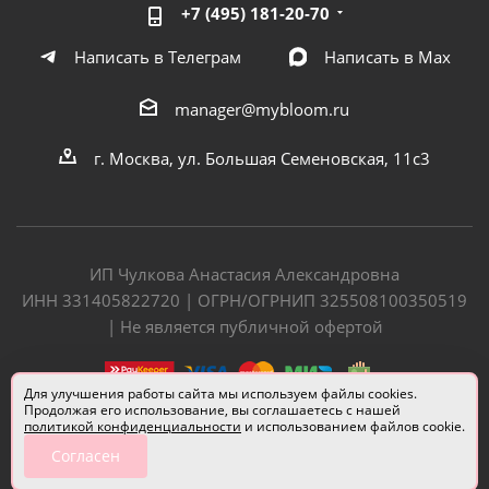
+7 (495) 181-20-70
Написать в Телеграм
Написать в Мах
manager@mybloom.ru
г. Москва, ул. Большая Семеновская, 11с3
ИП Чулкова Анастасия Александровна
ИНН 331405822720 | ОГРН/ОГРНИП 325508100350519
| Не является публичной офертой
Для улучшения работы сайта мы используем файлы cookies.
Продолжая его использование, вы соглашаетесь с нашей
политикой конфиденциальности
и использованием файлов cookie.
Согласен
Разработчик сайта —
Евгений Донич