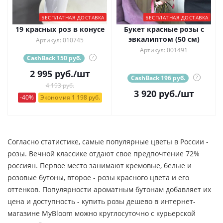
БЕСПЛАТНАЯ ДОСТАВКА
БЕСПЛАТНАЯ ДОСТАВКА
19 красных роз в конусе
Букет красные розы с
эвкалиптом (50 см)
Артикул: 010745
Артикул: 001491
CashBack 150 руб.
?
2 995
руб.
/шт
CashBack 196 руб.
?
4 193 руб.
3 920
руб.
/шт
-40%
Экономия 1 198 руб.
Согласно статистике, самые популярные цветы в России -
розы. Вечной классике отдают свое предпочтение 72%
россиян. Первое место занимают кремовые, белые и
розовые бутоны, второе - розы красного цвета и его
оттенков. Популярности ароматным бутонам добавляет их
цена и доступность - купить розы дешево в интернет-
магазине MyBloom можно круглосуточно с курьерской