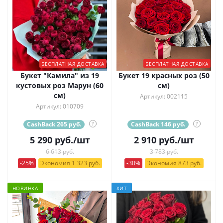
БЕСПЛАТНАЯ ДОСТАВКА
БЕСПЛАТНАЯ ДОСТАВКА
Букет "Камила" из 19
Букет 19 красных роз (50
кустовых роз Марун (60
см)
см)
Артикул: 002115
Артикул: 010709
CashBack 265 руб.
?
CashBack 146 руб.
?
5 290
руб.
/шт
2 910
руб.
/шт
6 613 руб.
3 783 руб.
-25%
Экономия 1 323 руб.
-30%
Экономия 873 руб.
НОВИНКА
ХИТ