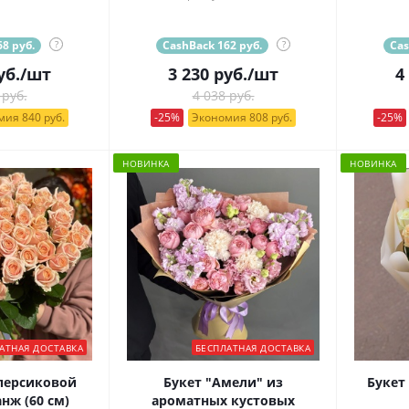
8 руб.
?
CashBack 162 руб.
?
Cas
уб.
/шт
3 230
руб.
/шт
4
 руб.
4 038 руб.
ия 840 руб.
-25%
Экономия 808 руб.
-25%
НОВИНКА
НОВИНКА
АТНАЯ ДОСТАВКА
БЕСПЛАТНАЯ ДОСТАВКА
 персиковой
Букет "Амели" из
Букет
нж (60 см)
ароматных кустовых