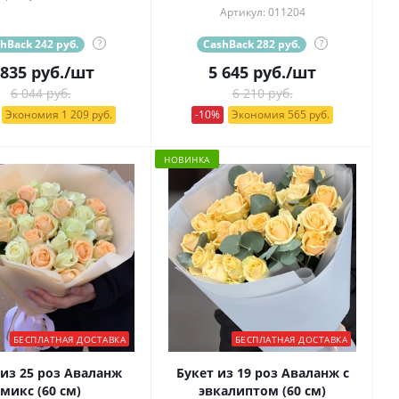
Артикул: 011204
hBack 242 руб.
?
CashBack 282 руб.
?
 835
руб.
/шт
5 645
руб.
/шт
6 044 руб.
6 210 руб.
Экономия 1 209 руб.
-10%
Экономия 565 руб.
НОВИНКА
БЕСПЛАТНАЯ ДОСТАВКА
БЕСПЛАТНАЯ ДОСТАВКА
 из 25 роз Аваланж
Букет из 19 роз Аваланж с
микс (60 см)
эвкалиптом (60 см)