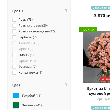
CashBack 19
Цветы
3 870
р
Розы (
73
)
Розы кустовые (
26
)
НОВИНКА
Розы пионовидные (
37
)
Герберы (
7
)
Тюльпаны (
0
)
Ирисы (
0
)
Пионы (
1
)
Орхидеи (
0
)
Эустомы (
7
)
Хризантемы (
1
)
Ромашки (
0
)
БЕСПЛ
Ранункулюсы (
1
)
Цвет
Букет из 31
Альстромерии (
0
)
кустовой ро
Голубой (
11
)
Гортензии (
2
)
Артикул:
Лилии (
1
)
Зеленый (
41
)
Подсолнухи (
0
)
CashBack 49