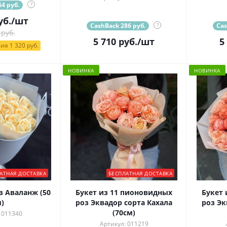
4 руб.
?
уб.
/шт
CashBack 286 руб.
?
Cas
 руб.
5 710
руб.
/шт
5
ия 1 320 руб.
НОВИНКА
НОВИНКА
АТНАЯ ДОСТАВКА
БЕСПЛАТНАЯ ДОСТАВКА
з Аваланж (50
Букет из 11 пионовидных
Букет 
)
роз Эквадор сорта Кахала
роз Эк
(70см)
 011340
Артикул: 011219