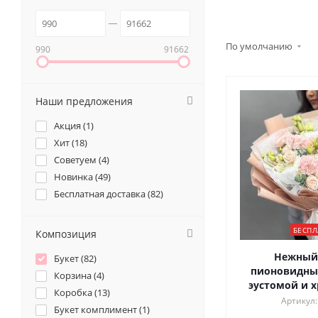
По умолчанию
990
91662
Наши предложения
Акция (
1
)
Хит (
18
)
Советуем (
4
)
Новинка (
49
)
Бесплатная доставка (
82
)
БЕСПЛ
Композиция
Нежный 
Букет (
82
)
пионовидны
Корзина (
4
)
эустомой и 
Коробка (
13
)
Артикул:
Букет комплимент (
1
)