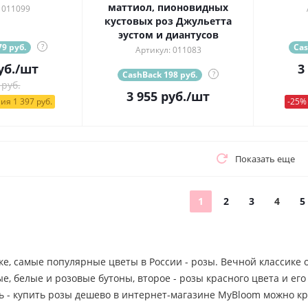
маттиол, пионовидных
 011099
кустовых роз Джульетта
эустом и диантусов
9 руб.
?
Cas
Артикул: 011083
уб.
/шт
3
CashBack 198 руб.
?
 руб.
3 955
руб.
/шт
ия 1 397 руб.
-25%
Показать еще
1
2
3
4
5
ке, самые популярные цветы в России - розы. Вечной классике
, белые и розовые бутоны, второе - розы красного цвета и ег
ь - купить розы дешево в интернет-магазине MyBloom можно кр