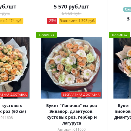
уб.
/шт
5 570
руб.
/шт
Cas
 руб.
6 963 руб.
3
ия 2 474 руб.
-25%
Экономия 1 393 руб.
НОВИНКА
НОВИНКА
АТНАЯ ДОСТАВКА
БЕСПЛАТНАЯ ДОСТАВКА
9 кустовых
Букет "Лапочка" из роз
Букет
роз (60 см)
Эквадор, диантусов,
пионов
кустовых роз, гербер и
дианту
 011608
лагуруса
Артикул: 011600