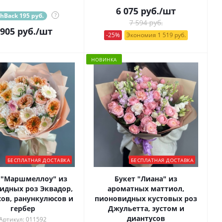
6 075
руб.
/шт
hBack 195 руб.
?
7 594 руб.
 905
руб.
/шт
-25%
Экономия 1 519 руб.
НОВИНКА
БЕСПЛАТНАЯ ДОСТАВКА
БЕСПЛАТНАЯ ДОСТАВКА
 "Маршмеллоу" из
Букет "Лиана" из
идных роз Эквадор,
ароматных маттиол,
сов, ранункулюсов и
пионовидных кустовых роз
гербер
Джульетта, эустом и
диантусов
Артикул: 011592