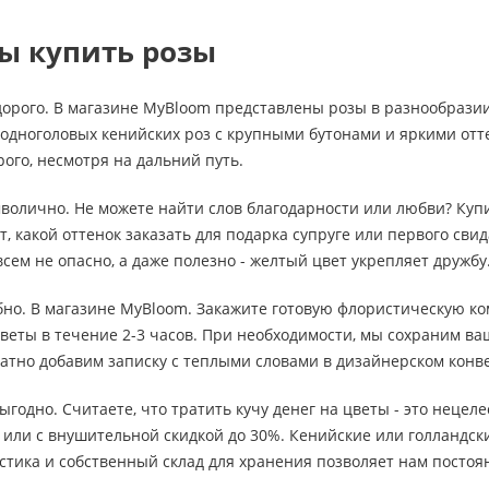
ы купить розы
дорого. В магазине MyBloom представлены розы в разнообразии
 одноголовых кенийских роз с крупными бутонами и яркими от
рого, несмотря на дальний путь.
мволично. Не можете найти слов благодарности или любви? Ку
, какой оттенок заказать для подарка супруге или первого свид
сем не опасно, а даже полезно - желтый цвет укрепляет дружбу
обно. В магазине MyBloom. Закажите готовую флористическую ко
веты в течение 2-3 часов. При необходимости, мы сохраним в
атно добавим записку с теплыми словами в дизайнерском конв
выгодно. Считаете, что тратить кучу денег на цветы - это неце
или с внушительной скидкой до 30%. Кенийские или голландски
стика и собственный склад для хранения позволяет нам посто