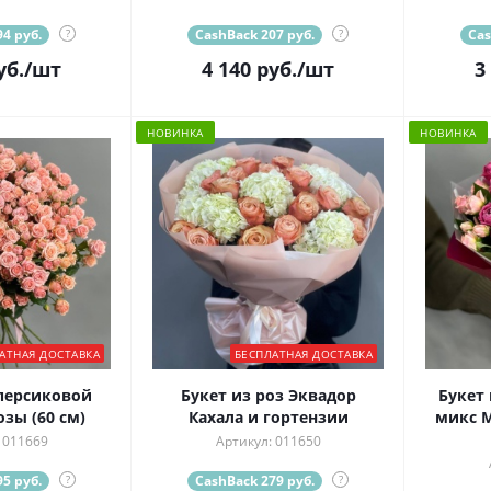
4 руб.
?
CashBack 207 руб.
?
Cas
уб.
/шт
4 140
руб.
/шт
3
НОВИНКА
НОВИНКА
АТНАЯ ДОСТАВКА
БЕСПЛАТНАЯ ДОСТАВКА
 персиковой
Букет из роз Эквадор
Букет 
зы (60 см)
Кахала и гортензии
микс М
 011669
Артикул: 011650
5 руб.
?
CashBack 279 руб.
?