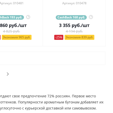
Артикул: 010481
Артикул: 010478
hBack 193 руб.
?
CashBack 168 руб.
?
 860
руб.
/шт
3 355
руб.
/шт
4 825 руб.
4 194 руб.
Экономия 965 руб.
-25%
Экономия 839 руб.
 отдают свое предпочтение 72% россиян. Первое место
о оттенков. Популярности ароматным бутонам добавляет их
углосуточно с курьерской доставкой или самовывозом.