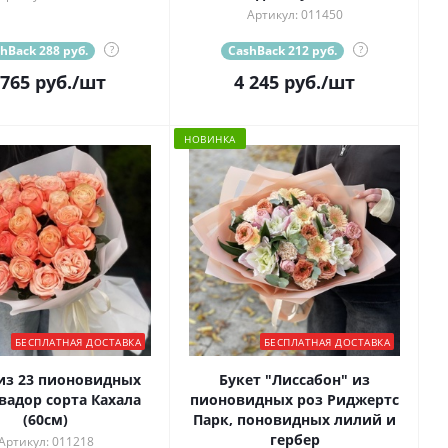
Артикул: 011450
hBack 288 руб.
?
CashBack 212 руб.
?
 765
руб.
/шт
4 245
руб.
/шт
НОВИНКА
БЕСПЛАТНАЯ ДОСТАВКА
БЕСПЛАТНАЯ ДОСТАВКА
из 23 пионовидных
Букет "Лиссабон" из
вадор сорта Кахала
пионовидных роз Риджертс
(60см)
Парк, поновидных лилий и
гербер
Артикул: 011218