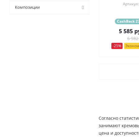
Артикул:
9 (
0
)
Композиции
CashBack 27
5 585
р
6 982
-25%
Эконом
Согласно статисти
занимают кремовые
цена и доступност