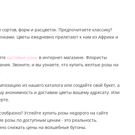
 сортов, форм и расцветок. Предпочитаете классику?
тенками. Цветы ежедневно прилетают к нам из Африки и
пите
кустовые розы
в интернет-магазине. Флористы
ания. Звоните, и вы узнаете, что купить желтые розы на
.
мпозицию из нашего каталога или создайте свой букет, а
ашу анонимность и доставим цветы вашему адресату. Или
ерте.
лесообразно? Успейте купить розы недорого на сайте
е розы по доступным ценам - это реальность.
янно снижать цены на волшебные бутоны.