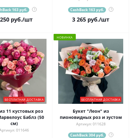
hBack 163 руб.
?
CashBack 163 руб.
?
 250
руб.
/шт
3 265
руб.
/шт
НОВИНКА
БЕСПЛАТНАЯ ДОСТАВКА
БЕСПЛАТНАЯ ДОСТАВКА
из 11 кустовых роз
Букет "Леон" из
арвелоус Баблз (50
пионовидных роз и эустом
см)
Артикул: 011628
Артикул: 011646
CashBack 304 руб.
?