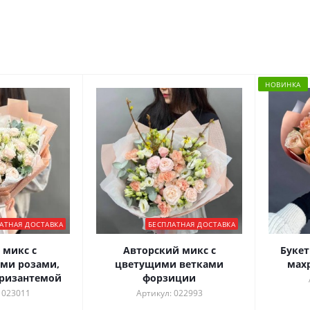
НОВИНКА
АТНАЯ ДОСТАВКА
БЕСПЛАТНАЯ ДОСТАВКА
микс с
Авторский микс с
Букет
ми розами,
цветущими ветками
махр
хризантемой
форзиции
 023011
Артикул: 022993