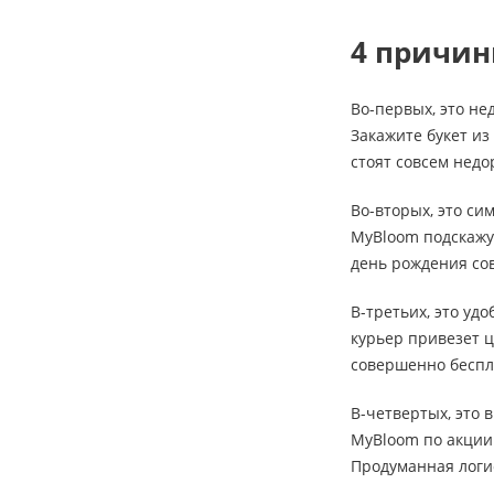
4 причин
Во-первых, это не
Закажите букет из
стоят совсем недо
Во-вторых, это си
MyBloom подскажут
день рождения сов
В-третьих, это уд
курьер привезет ц
совершенно беспл
В-четвертых, это 
MyBloom по акции 
Продуманная логи