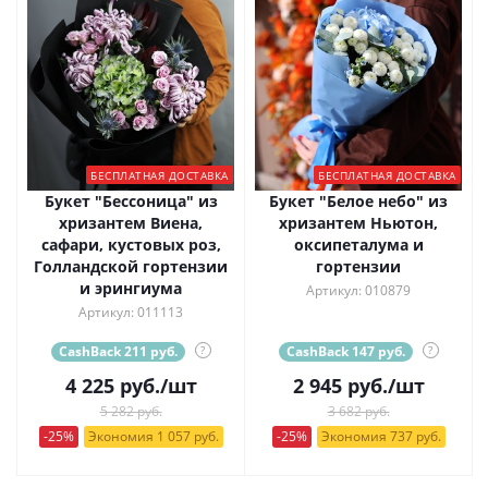
БЕСПЛАТНАЯ ДОСТАВКА
БЕСПЛАТНАЯ ДОСТАВКА
Букет "Бессоница" из
Букет "Белое небо" из
хризантем Виена,
хризантем Ньютон,
сафари, кустовых роз,
оксипеталума и
Голландской гортензии
гортензии
и эрингиума
Артикул: 010879
Артикул: 011113
CashBack 211 руб.
?
CashBack 147 руб.
?
4 225
руб.
/шт
2 945
руб.
/шт
5 282 руб.
3 682 руб.
-25%
Экономия 1 057 руб.
-25%
Экономия 737 руб.