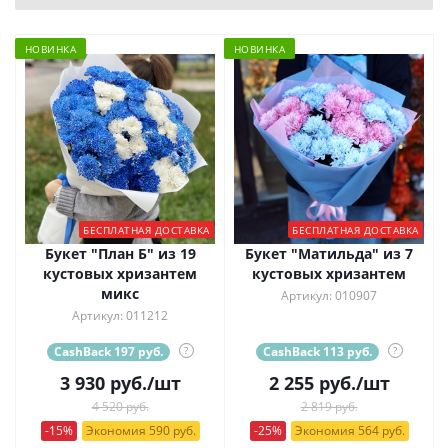
НОВИНКА
НОВИНКА
БЕСПЛАТНАЯ ДОСТАВКА
БЕСПЛАТНАЯ ДОСТАВКА
Букет "План Б" из 19
Букет "Матильда" из 7
кустовых хризантем
кустовых хризантем
микс
Артикул: 010907
Артикул: 011212
CashBack 197 руб.
?
CashBack 113 руб.
?
3 930
руб.
/шт
2 255
руб.
/шт
4 520 руб.
2 819 руб.
-15%
Экономия 590 руб.
-25%
Экономия 564 руб.