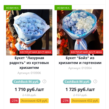
НОВИНКА
НОВИНКА
БЕСПЛАТНАЯ ДОСТАВКА
БЕСПЛАТНАЯ ДОСТАВКА
Букет "Лазурная
Букет "Бойз" из
радость" из кустовых
хризантем и гортензии
хризантем
Артикул: 010904
Артикул: 010906
CashBack 86 руб.
?
CashBack 86 руб.
?
1 710
руб.
/шт
1 725
руб.
/шт
2 138 руб.
2 157 руб.
-25%
Экономия 428 руб.
-25%
Экономия 432 руб.