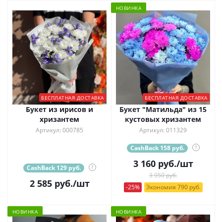
НОВИНКА
БЕСПЛАТНАЯ ДОСТАВКА
БЕСПЛАТНАЯ ДОСТАВКА
Букет из ирисов и
Букет "Матильда" из 15
хризантем
кустовых хризантем
Артикул: 000785
Артикул: 011329
CashBack 158 руб.
?
3 160
руб.
/шт
CashBack 129 руб.
?
3 950 руб.
2 585
руб.
/шт
-25%
Экономия 790 руб.
НОВИНКА
НОВИНКА