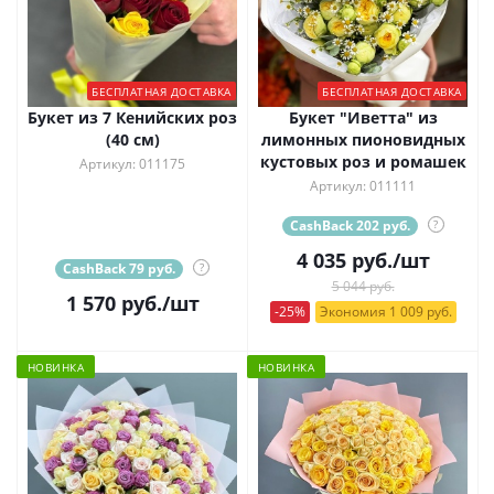
БЕСПЛАТНАЯ ДОСТАВКА
БЕСПЛАТНАЯ ДОСТАВКА
Букет из 7 Кенийских роз
Букет "Иветта" из
(40 см)
лимонных пионовидных
кустовых роз и ромашек
Артикул: 011175
Артикул: 011111
CashBack 202 руб.
?
4 035
руб.
/шт
CashBack 79 руб.
?
5 044 руб.
1 570
руб.
/шт
-25%
Экономия 1 009 руб.
НОВИНКА
НОВИНКА