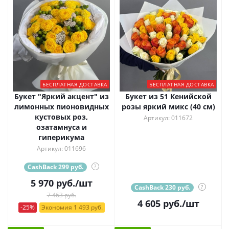
БЕСПЛАТНАЯ ДОСТАВКА
БЕСПЛАТНАЯ ДОСТАВКА
Букет "Яркий акцент" из
Букет из 51 Кенийской
лимонных пионовидных
розы яркий микс (40 см)
кустовых роз,
Артикул: 011672
озатамнуса и
гиперикума
Артикул: 011696
CashBack 299 руб.
?
5 970
руб.
/шт
CashBack 230 руб.
?
7 463 руб.
4 605
руб.
/шт
-25%
Экономия 1 493 руб.