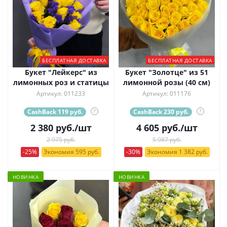
БЕСПЛАТНАЯ ДОСТАВКА
БЕСПЛАТНАЯ ДОСТАВКА
Букет "Лейкерс" из
Букет "Золотце" из 51
лимонных роз и статицы
лимонной розы (40 см)
Артикул: 011233
Артикул: 011176
CashBack 119 руб.
?
CashBack 230 руб.
?
2 380
руб.
/шт
4 605
руб.
/шт
2 975 руб.
5 987 руб.
-25%
Экономия 595 руб.
-30%
Экономия 1 382 руб.
НОВИНКА
НОВИНКА