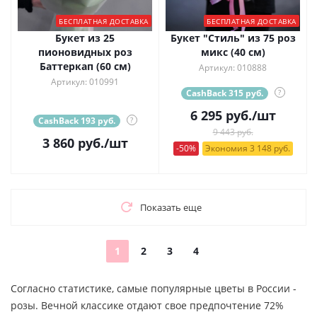
БЕСПЛАТНАЯ ДОСТАВКА
БЕСПЛАТНАЯ ДОСТАВКА
Букет из 25
Букет "Стиль" из 75 роз
пионовидных роз
микс (40 см)
Баттеркап (60 см)
Артикул: 010888
Артикул: 010991
CashBack 315 руб.
?
6 295
руб.
/шт
CashBack 193 руб.
?
9 443 руб.
3 860
руб.
/шт
-50%
Экономия 3 148 руб.
Показать еще
1
2
3
4
Согласно статистике, самые популярные цветы в России -
розы. Вечной классике отдают свое предпочтение 72%