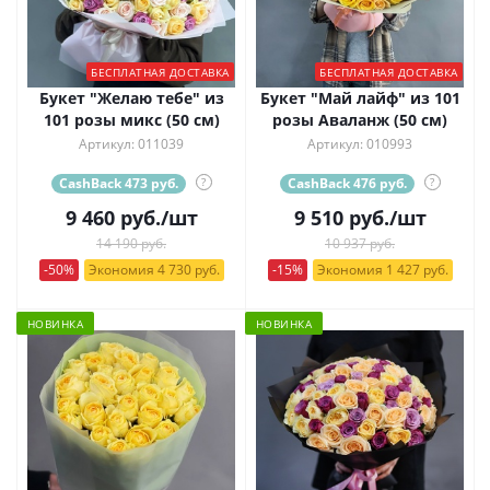
БЕСПЛАТНАЯ ДОСТАВКА
БЕСПЛАТНАЯ ДОСТАВКА
Букет "Желаю тебе" из
Букет "Май лайф" из 101
101 розы микс (50 см)
розы Аваланж (50 см)
Артикул: 011039
Артикул: 010993
CashBack 473 руб.
?
CashBack 476 руб.
?
9 460
руб.
/шт
9 510
руб.
/шт
14 190 руб.
10 937 руб.
-50%
Экономия 4 730 руб.
-15%
Экономия 1 427 руб.
НОВИНКА
НОВИНКА