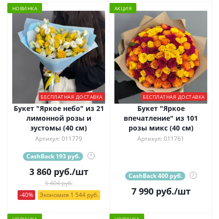
НОВИНКА
АКЦИЯ
БЕСПЛАТНАЯ ДОСТАВКА
БЕСПЛАТНАЯ ДОСТАВКА
Букет "Яркое небо" из 21
Букет "Яркое
лимонной розы и
впечатление" из 101
эустомы (40 см)
розы микс (40 см)
Артикул: 011779
Артикул: 011761
CashBack 193 руб.
?
3 860
руб.
/шт
CashBack 400 руб.
?
5 404 руб.
7 990
руб.
/шт
-40%
Экономия 1 544 руб.