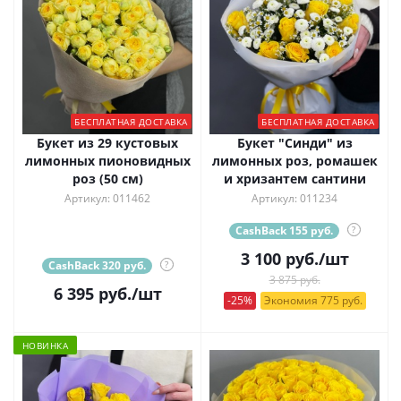
БЕСПЛАТНАЯ ДОСТАВКА
БЕСПЛАТНАЯ ДОСТАВКА
Букет из 29 кустовых
Букет "Синди" из
лимонных пионовидных
лимонных роз, ромашек
роз (50 см)
и хризантем сантини
Артикул: 011462
Артикул: 011234
CashBack 155 руб.
?
3 100
руб.
/шт
CashBack 320 руб.
?
3 875 руб.
6 395
руб.
/шт
-25%
Экономия 775 руб.
НОВИНКА