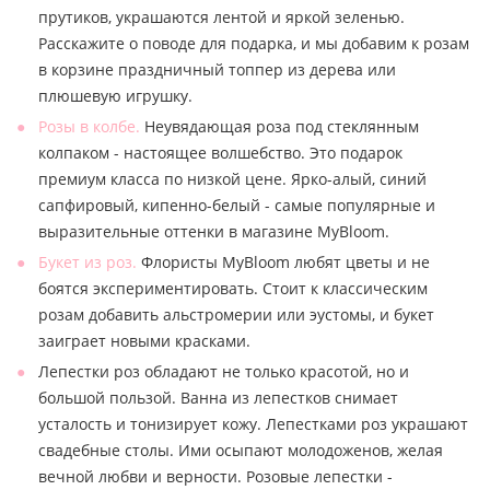
прутиков, украшаются лентой и яркой зеленью.
Расскажите о поводе для подарка, и мы добавим к розам
в корзине праздничный топпер из дерева или
плюшевую игрушку.
Розы в колбе.
Неувядающая роза под стеклянным
колпаком - настоящее волшебство. Это подарок
премиум класса по низкой цене. Ярко-алый, синий
сапфировый, кипенно-белый - самые популярные и
выразительные оттенки в магазине MyBloom.
Букет из роз.
Флористы MyBloom любят цветы и не
боятся экспериментировать. Стоит к классическим
розам добавить альстромерии или эустомы, и букет
заиграет новыми красками.
Лепестки роз обладают не только красотой, но и
большой пользой. Ванна из лепестков снимает
усталость и тонизирует кожу. Лепестками роз украшают
свадебные столы. Ими осыпают молодоженов, желая
вечной любви и верности. Розовые лепестки -