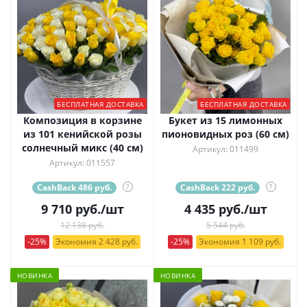
БЕСПЛАТНАЯ ДОСТАВКА
БЕСПЛАТНАЯ ДОСТАВКА
Композиция в корзине
Букет из 15 лимонных
из 101 кенийской розы
пионовидных роз (60 см)
солнечный микс (40 см)
Артикул: 011499
Артикул: 011557
CashBack 486 руб.
?
CashBack 222 руб.
?
9 710
руб.
/шт
4 435
руб.
/шт
12 138 руб.
5 544 руб.
-25%
Экономия 2 428 руб.
-25%
Экономия 1 109 руб.
НОВИНКА
НОВИНКА