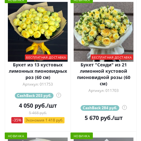
НОВИНКА
НОВИНКА
БЕСПЛАТНАЯ ДОСТАВКА
БЕСПЛАТНАЯ ДОСТАВКА
Букет из 13 кустовых
Букет "Сенди" из 21
лимонных пионовидных
лимонной кустовой
роз (60 см)
пионовидной розы (60
см)
Артикул: 011753
Артикул: 011703
CashBack 203 руб.
?
4 050
руб.
/шт
CashBack 284 руб.
?
5 468 руб.
5 670
руб.
/шт
-35%
Экономия 1 418 руб.
НОВИНКА
НОВИНКА