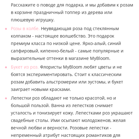
Расскажите о поводе для подарка, и мы добавим к розам
в корзине праздничный топпер из дерева или
плюшевую игрушку.
Розы в колбе.
Неувядающая роза под стеклянным
колпаком - настоящее волшебство. Это подарок
премиум класса по низкой цене. Ярко-алый, синий
сапфировый, кипенно-белый - самые популярные и
выразительные оттенки в магазине MyBloom.
Букет из роз.
Флористы MyBloom любят цветы и не
боятся экспериментировать. Стоит к классическим
розам добавить альстромерии или эустомы, и букет
заиграет новыми красками.
Лепестки роз обладают не только красотой, но и
большой пользой. Ванна из лепестков снимает
усталость и тонизирует кожу. Лепестками роз украшают
свадебные столы. Ими осыпают молодоженов, желая
вечной любви и верности. Розовые лепестки -
непременный атрибут настоящих романтиков для