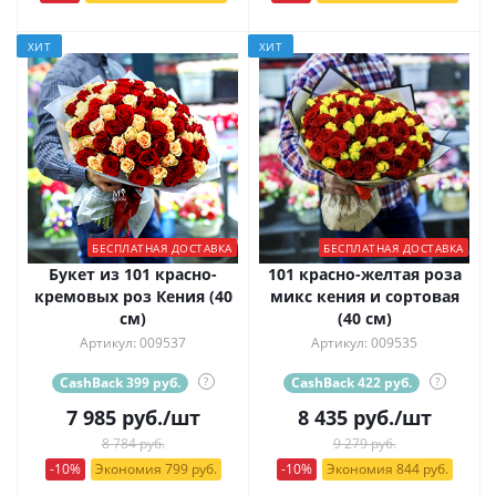
ХИТ
ХИТ
БЕСПЛАТНАЯ ДОСТАВКА
БЕСПЛАТНАЯ ДОСТАВКА
Букет из 101 красно-
101 красно-желтая роза
кремовых роз Кения (40
микс кения и сортовая
см)
(40 см)
Артикул: 009537
Артикул: 009535
CashBack 399 руб.
?
CashBack 422 руб.
?
7 985
руб.
/шт
8 435
руб.
/шт
8 784 руб.
9 279 руб.
-10%
Экономия 799 руб.
-10%
Экономия 844 руб.