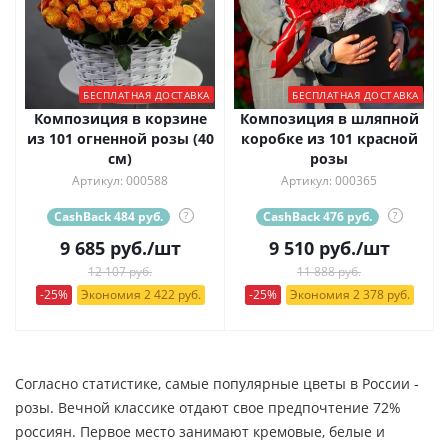
БЕСПЛАТНАЯ ДОСТАВКА
БЕСПЛАТНАЯ ДОСТАВКА
Композиция в корзине
Композиция в шляпной
из 101 огненной розы (40
коробке из 101 красной
см)
розы
Артикул: 000588
Артикул: 000365
CashBack 484 руб.
?
CashBack 476 руб.
?
9 685
руб.
/шт
9 510
руб.
/шт
12 107 руб.
11 888 руб.
-25%
Экономия 2 422 руб.
-25%
Экономия 2 378 руб.
Согласно статистике, самые популярные цветы в России -
розы. Вечной классике отдают свое предпочтение 72%
россиян. Первое место занимают кремовые, белые и