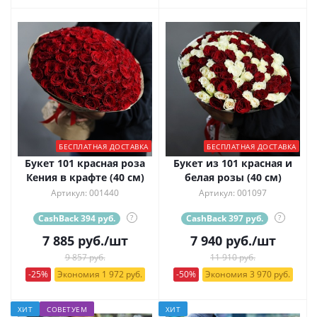
БЕСПЛАТНАЯ ДОСТАВКА
БЕСПЛАТНАЯ ДОСТАВКА
Букет 101 красная роза
Букет из 101 красная и
Кения в крафте (40 см)
белая розы (40 см)
Артикул: 001440
Артикул: 001097
CashBack 394 руб.
?
CashBack 397 руб.
?
7 885
руб.
/шт
7 940
руб.
/шт
9 857 руб.
11 910 руб.
-25%
Экономия 1 972 руб.
-50%
Экономия 3 970 руб.
ХИТ
СОВЕТУЕМ
ХИТ