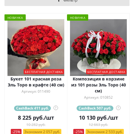
Фильтр
НОВИНКА
НОВИНКА
БЕСПЛАТНАЯ ДОСТАВКА
БЕСПЛАТНАЯ ДОСТАВКА
Букет 101 красная роза
Композиция в корзине
Эль Торо в крафте (40 см)
из 101 розы Эль Торо (40
см)
Артикул: 011490
Артикул: 010852
CashBack 411 руб.
?
CashBack 507 руб.
?
8 225
руб.
/шт
10 130
руб.
/шт
10 282 руб.
12 663 руб.
-25%
Экономия 2 057 руб.
-25%
Экономия 2 533 руб.