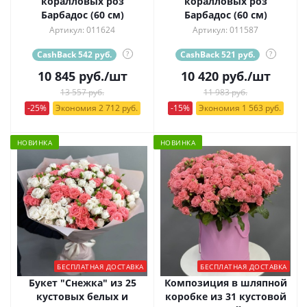
коралловых роз
коралловых роз
Барбадос (60 см)
Барбадос (60 см)
Артикул: 011624
Артикул: 011587
CashBack 542 руб.
?
CashBack 521 руб.
?
10 845
руб.
/шт
10 420
руб.
/шт
13 557 руб.
11 983 руб.
-25%
Экономия 2 712 руб.
-15%
Экономия 1 563 руб.
НОВИНКА
НОВИНКА
БЕСПЛАТНАЯ ДОСТАВКА
БЕСПЛАТНАЯ ДОСТАВКА
Букет "Снежка" из 25
Композиция в шляпной
кустовых белых и
коробке из 31 кустовой