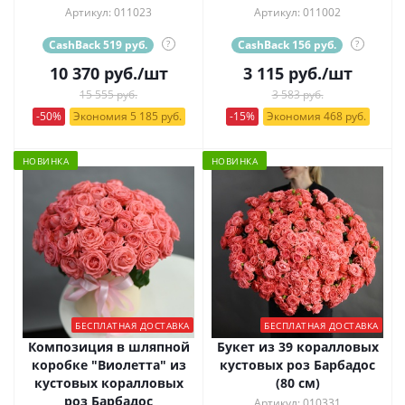
Артикул: 011023
Артикул: 011002
CashBack 519 руб.
?
CashBack 156 руб.
?
10 370
руб.
/шт
3 115
руб.
/шт
15 555 руб.
3 583 руб.
-50%
Экономия 5 185 руб.
-15%
Экономия 468 руб.
НОВИНКА
НОВИНКА
БЕСПЛАТНАЯ ДОСТАВКА
БЕСПЛАТНАЯ ДОСТАВКА
Композиция в шляпной
Букет из 39 коралловых
коробке "Виолетта" из
кустовых роз Барбадос
кустовых коралловых
(80 см)
роз Барбадос
Артикул: 010331