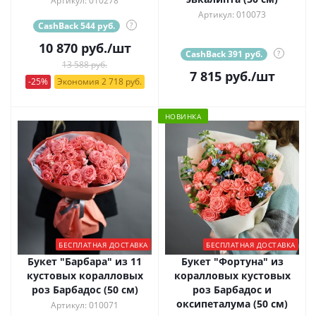
Артикул: 010278
Артикул: 010073
CashBack 544 руб.
?
10 870
руб.
/шт
CashBack 391 руб.
?
13 588 руб.
7 815
руб.
/шт
-25%
Экономия 2 718 руб.
НОВИНКА
БЕСПЛАТНАЯ ДОСТАВКА
БЕСПЛАТНАЯ ДОСТАВКА
Букет "Барбара" из 11
Букет "Фортуна" из
кустовых коралловых
коралловых кустовых
роз Барбадос (50 см)
роз Барбадос и
оксипеталума (50 см)
Артикул: 010071