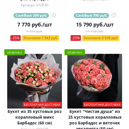
Артикул: 010630
CashBack 389 руб.
?
CashBack 790 руб.
?
7 770
руб.
/шт
15 790
руб.
/шт
9 713 руб.
19 738 руб.
-25%
Экономия 1 943 руб.
-25%
Экономия 3 948 руб.
НОВИНКА
НОВИНКА
БЕСПЛАТНАЯ ДОСТАВКА
БЕСПЛАТНАЯ ДОСТАВКА
Букет из 35 кустовых роз
Букет "Чистая душа" из
коралловый микс
25 кустовых коралловых
Барбадос (60 см)
роз Барбадос и веточек
эвкалипта (50 см)