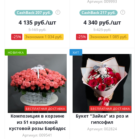
Артикул: 009993
CashBack 207 руб.
?
CashBack 217 руб.
?
4 135
руб.
/шт
4 340
руб.
/шт
5 169 руб.
5 425 руб.
-25%
Экономия 1 034 руб.
-25%
Экономия 1 085 руб.
НОВИНКА
ХИТ
БЕСПЛАТНАЯ ДОСТАВКА
БЕСПЛАТНАЯ ДОСТАВКА
Композиция в корзине
Букет "Зайка" из роз и
из 51 коралловой
гипсофил
кустовой розы Барбадос
Артикул: 002824
Артикул: 009541