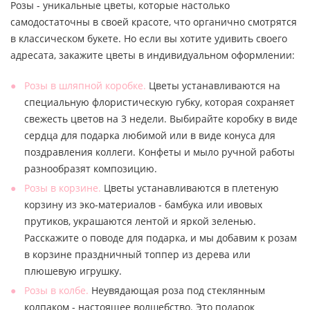
Розы - уникальные цветы, которые настолько
самодостаточны в своей красоте, что органично смотрятся
в классическом букете. Но если вы хотите удивить своего
адресата, закажите цветы в индивидуальном оформлении:
Розы в шляпной коробке.
Цветы устанавливаются на
специальную флористическую губку, которая сохраняет
свежесть цветов на 3 недели. Выбирайте коробку в виде
сердца для подарка любимой или в виде конуса для
поздравления коллеги. Конфеты и мыло ручной работы
разнообразят композицию.
Розы в корзине.
Цветы устанавливаются в плетеную
корзину из эко-материалов - бамбука или ивовых
прутиков, украшаются лентой и яркой зеленью.
Расскажите о поводе для подарка, и мы добавим к розам
в корзине праздничный топпер из дерева или
плюшевую игрушку.
Розы в колбе.
Неувядающая роза под стеклянным
колпаком - настоящее волшебство. Это подарок