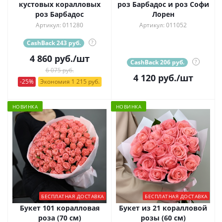
кустовых коралловых
роз Барбадос и роз Софи
роз Барбадос
Лорен
Артикул: 011280
Артикул: 011052
CashBack 243 руб.
?
4 860
руб.
/шт
CashBack 206 руб.
?
6 075 руб.
4 120
руб.
/шт
-25%
Экономия 1 215 руб.
НОВИНКА
НОВИНКА
БЕСПЛАТНАЯ ДОСТАВКА
БЕСПЛАТНАЯ ДОСТАВКА
Букет 101 коралловая
Букет из 21 коралловой
роза (70 см)
розы (60 см)