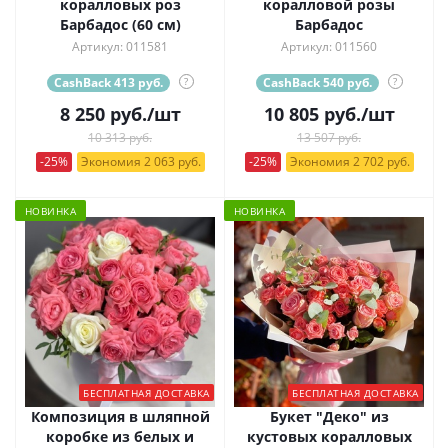
коралловых роз
коралловой розы
Барбадос (60 см)
Барбадос
Артикул: 011581
Артикул: 011560
CashBack 413 руб.
?
CashBack 540 руб.
?
8 250
руб.
/шт
10 805
руб.
/шт
10 313 руб.
13 507 руб.
-25%
Экономия 2 063 руб.
-25%
Экономия 2 702 руб.
НОВИНКА
НОВИНКА
БЕСПЛАТНАЯ ДОСТАВКА
БЕСПЛАТНАЯ ДОСТАВКА
Композиция в шляпной
Букет "Деко" из
коробке из белых и
кустовых коралловых