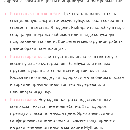
адресата, закажите цветы в индивидуальном оформлении:
Розы в шляпной коробке.
Цветы устанавливаются на
специальную флористическую губку, которая сохраняет
свежесть цветов на 3 недели. Выбирайте коробку в виде
сердца для подарка любимой или в виде конуса для
поздравления коллеги. Конфеты и мыло ручной работы
разнообразят композицию.
Розы в корзине.
Цветы устанавливаются в плетеную
корзину из эко-материалов - бамбука или ивовых
прутиков, украшаются лентой и яркой зеленью.
Расскажите о поводе для подарка, и мы добавим к розам
в корзине праздничный топпер из дерева или
плюшевую игрушку.
Розы в колбе.
Неувядающая роза под стеклянным
колпаком - настоящее волшебство. Это подарок
премиум класса по низкой цене. Ярко-алый, синий
сапфировый, кипенно-белый - самые популярные и
выразительные оттенки в магазине MyBloom.