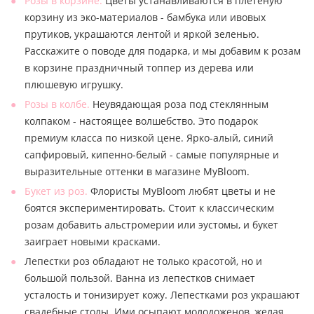
Розы в корзине.
Цветы устанавливаются в плетеную
корзину из эко-материалов - бамбука или ивовых
прутиков, украшаются лентой и яркой зеленью.
Расскажите о поводе для подарка, и мы добавим к розам
в корзине праздничный топпер из дерева или
плюшевую игрушку.
Розы в колбе.
Неувядающая роза под стеклянным
колпаком - настоящее волшебство. Это подарок
премиум класса по низкой цене. Ярко-алый, синий
сапфировый, кипенно-белый - самые популярные и
выразительные оттенки в магазине MyBloom.
Букет из роз.
Флористы MyBloom любят цветы и не
боятся экспериментировать. Стоит к классическим
розам добавить альстромерии или эустомы, и букет
заиграет новыми красками.
Лепестки роз обладают не только красотой, но и
большой пользой. Ванна из лепестков снимает
усталость и тонизирует кожу. Лепестками роз украшают
свадебные столы. Ими осыпают молодоженов, желая